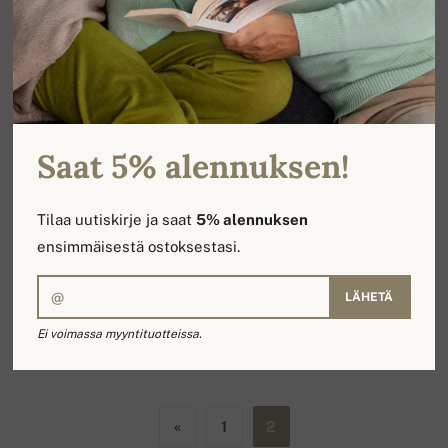
KASHMIR-BLOGI
Kuinka monta kerrosta
kashmirlankaa minun pitäisi
saada?
Saat 5% alennuksen!
LUE LISÄÄ
Tilaa uutiskirje ja saat
5% alennuksen
ensimmäisestä ostoksestasi.
LÄHETÄ
Ei voimassa myyntituotteissa.
YHTEENSÄ : 14 ARTIKKELIA / 2 SIVUA
«
1
2