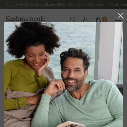
ILMAINEN toimitus alkaen 400 € - Toimitus 5 arkipäivässä – Vaihdot 14 p
Kashmirneule
0
SUOMI
Kashmir-blogi
KASHMIR-BLOGI
Kashmirvillan tuotannon ja
myynnin etiikka.
LUE LISÄÄ