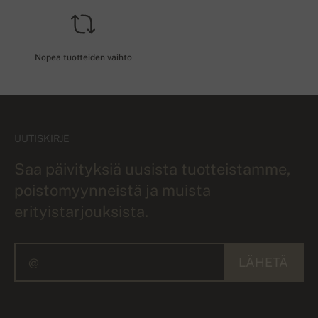
Nopea tuotteiden vaihto
UUTISKIRJE
Saa päivityksiä uusista tuotteistamme,
poistomyynneistä ja muista
erityistarjouksista.
LÄHETÄ