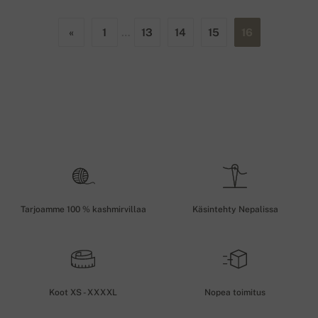
«
1
…
13
14
15
16
Tarjoamme 100 % kashmirvillaa
Käsintehty Nepalissa
Koot XS - XXXXL
Nopea toimitus