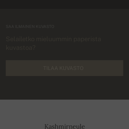
SAA ILMAINEN KUVASTO
Selailetko mieluummin paperista
kuvastoa?
TILAA KUVASTO
Kashmirneule