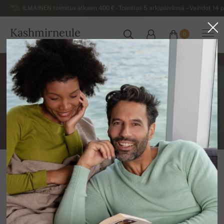
ILMAINEN toimitus alkaen 400 € - Toimitus 5 arkipäivässä – Vaihdot 14 p
Kashmirneule
0
SUOMI
Informácie o doprave
TILAUKSET YLI 400€
Ilmainen toimitus
TOIMITUSMAKSUT - KORTTIMAKSUT