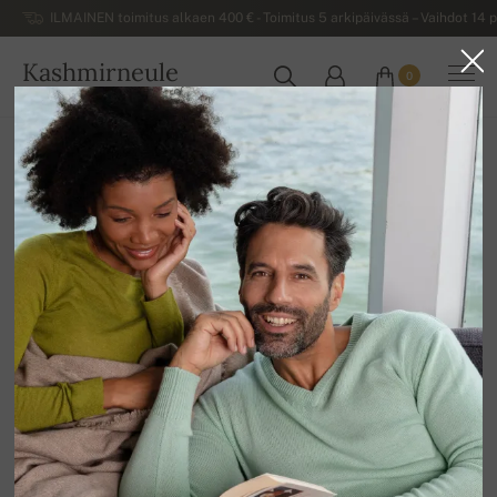
ILMAINEN toimitus alkaen 400 € - Toimitus 5 arkipäivässä – Vaihdot 14 p
Kashmirneule
0
SUOMI
Kotiin
Alennusmyynti