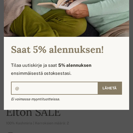
Saat 5% alennuksen!
Tilaa uutiskirje ja saat
5% alennuksen
ensimmäisestä ostoksestasi.
LÄHETÄ
Ei voimassa myyntituotteissa.
-16%
Elton SALE
100% Kashmiria | Kerroksien määrä: 2