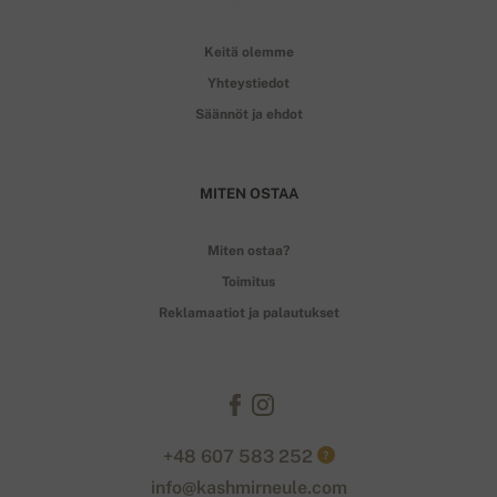
Keitä olemme
Yhteystiedot
Säännöt ja ehdot
MITEN OSTAA
Miten ostaa?
Toimitus
Reklamaatiot ja palautukset
+48 607 583 252
?
info@kashmirneule.com