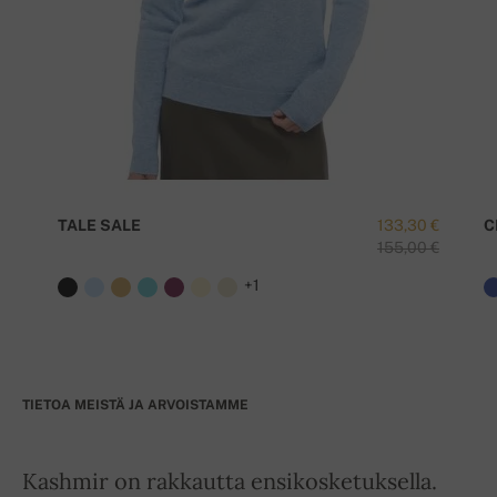
TALE SALE
133,30 €
C
155,00 €
+1
TIETOA MEISTÄ JA ARVOISTAMME
Kashmir on rakkautta ensikosketuksella.