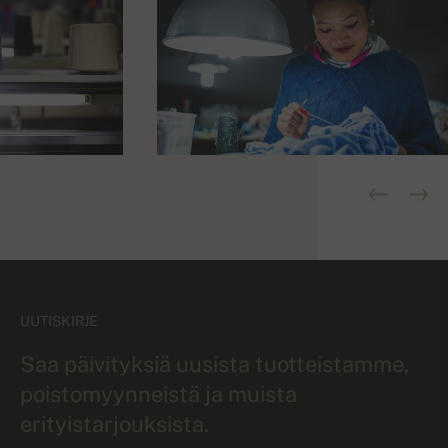
UUTISKIRJE
Saa päivityksiä uusista tuotteistamme,
poistomyynneistä ja muista
erityistarjouksista.