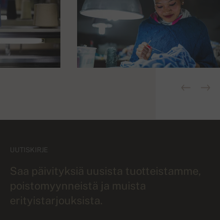
UUTISKIRJE
Saa päivityksiä uusista tuotteistamme,
poistomyynneistä ja muista
erityistarjouksista.