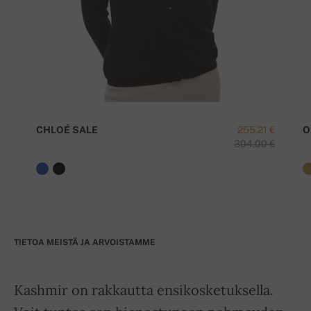
CHLOÉ SALE
255,21 €
O
304,00 €
TIETOA MEISTÄ JA ARVOISTAMME
Kashmir on rakkautta ensikosketuksella.