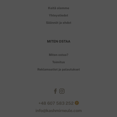
Keitä olemme
Yhteystiedot
Säännöt ja ehdot
MITEN OSTAA
Miten ostaa?
Toimitus
Reklamaatiot ja palautukset
+48 607 583 252
?
info@kashmirneule.com