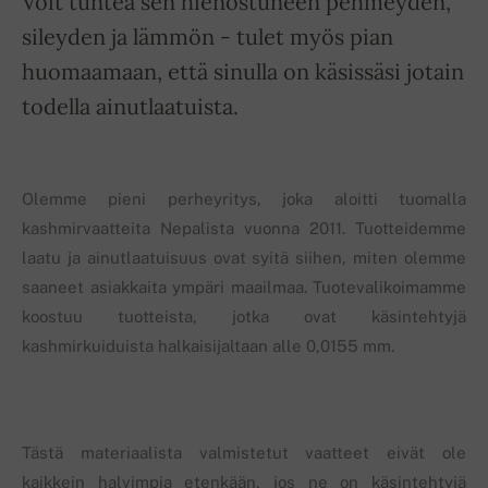
Voit tuntea sen hienostuneen pehmeyden,
sileyden ja lämmön - tulet myös pian
huomaamaan, että sinulla on käsissäsi jotain
todella ainutlaatuista.
Olemme pieni perheyritys, joka aloitti tuomalla
kashmirvaatteita Nepalista vuonna 2011. Tuotteidemme
laatu ja ainutlaatuisuus ovat syitä siihen, miten olemme
saaneet asiakkaita ympäri maailmaa. Tuotevalikoimamme
koostuu tuotteista, jotka ovat käsintehtyjä
kashmirkuiduista halkaisijaltaan alle 0,0155 mm.
Tästä materiaalista valmistetut vaatteet eivät ole
kaikkein halvimpia etenkään, jos ne on käsintehtyjä