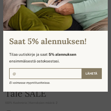
Saat 5% alennuksen!
Tilaa uutiskirje ja saat
5% alennuksen
ensimmäisestä ostoksestasi.
LÄHETÄ
Ei voimassa myyntituotteissa.
-14%
Tale SALE
100% Kashmiria | Kerroksien määrä: 2