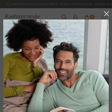
ILMAINEN toimitus alkaen 400 € - Toimitus 5 arkipäivässä – Vaihdot 14 p
Kashmirneule
0
SUOMI
Kotiin
Alennusmyynti