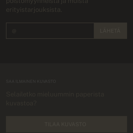
poistomyynneistä ja muista
erityistarjouksista.
LÄHETÄ
SAA ILMAINEN KUVASTO
Selailetko mieluummin paperista
kuvastoa?
TILAA KUVASTO