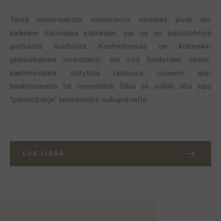
Tästä materiaalista valmistetut vaatteet eivät ole
kaikkein halvimpia etenkään, jos ne on käsintehtyjä
parhaista kuiduista. Kashmirneule on kuitenkin
pitkäaikainen investointi. Jos sitä hoidetaan oikein,
kashmirvaate säilyttää laatunsa vuosien ajan
haalistumatta tai venymättä. Siksi se voikin olla jopa
"perintölahja" seuraavalle sukupolvelle.
LUE LISÄÄ