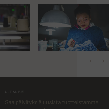
UUTISKIRJE
Saa päivityksiä uusista tuotteistamme,