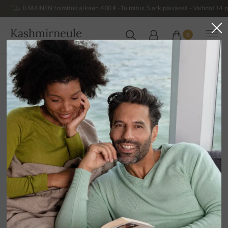
ILMAINEN toimitus alkaen 400 € - Toimitus 5 arkipäivässä – Vaihdot 14 p
Kashmirneule
0
SUOMI
Kotiin
Alennusmyynti