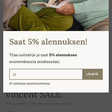
Saat 5% alennuksen!
Tilaa uutiskirje ja saat
5% alennuksen
ensimmäisestä ostoksestasi.
LÄHETÄ
Ei voimassa myyntituotteissa.
-17%
Vincent SALE
100% Kashmiria / 100% Yak | Kerroksien määrä: 2