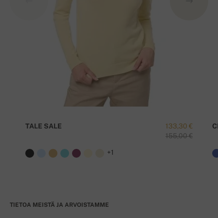
TALE SALE
133,30 €
C
155,00 €
+1
TIETOA MEISTÄ JA ARVOISTAMME