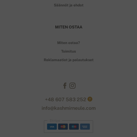
Säännöt ja ehdot
MITEN OSTAA
Miten ostaa?
Toimitus
Reklamaatiot ja palautukset
+48 607 583 252
?
info@kashmirneule.com
Stripe