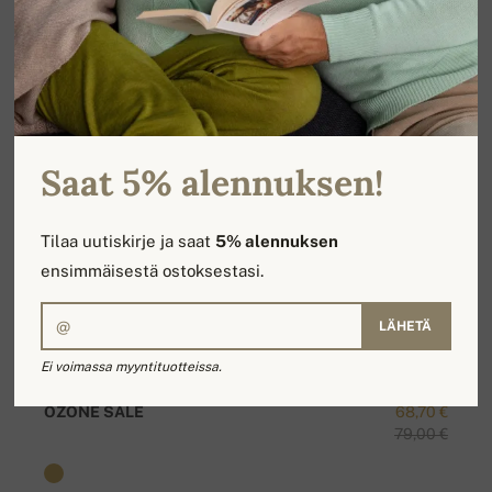
Saat 5% alennuksen!
Tilaa uutiskirje ja saat
5% alennuksen
ensimmäisestä ostoksestasi.
LÄHETÄ
Ei voimassa myyntituotteissa.
OZONE SALE
68,70 €
79,00 €