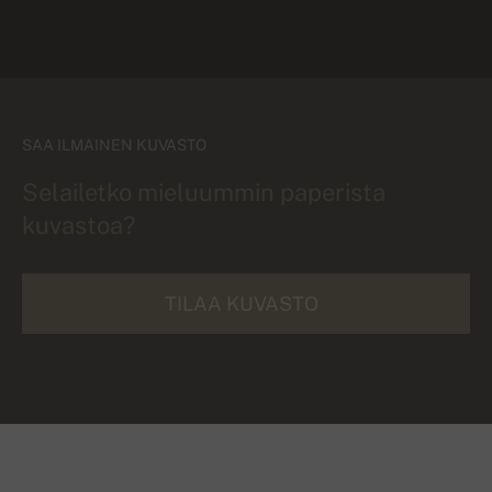
SAA ILMAINEN KUVASTO
Selailetko mieluummin paperista
kuvastoa?
TILAA KUVASTO