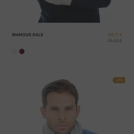
MANOUS SALE
68,71 €
79,00 €
-12%