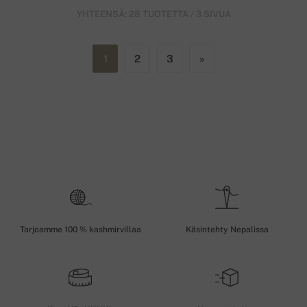
YHTEENSÄ: 28 TUOTETTA / 3 SIVUA
1
2
3
»
Tarjoamme 100 % kashmirvillaa
Käsintehty Nepalissa