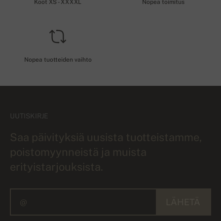
Koot XS - XXXXL
Nopea toimitus
Nopea tuotteiden vaihto
UUTISKIRJE
Saa päivityksiä uusista tuotteistamme,
poistomyynneistä ja muista
erityistarjouksista.
LÄHETÄ