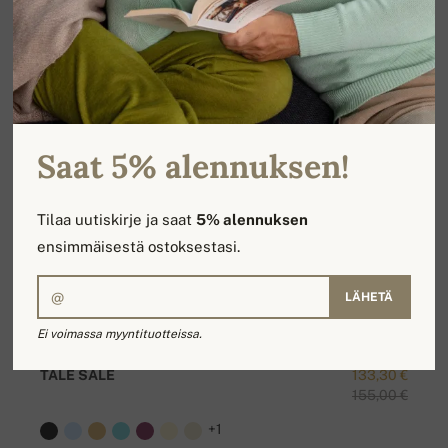
Saat 5% alennuksen!
Tilaa uutiskirje ja saat
5% alennuksen
ensimmäisestä ostoksestasi.
LÄHETÄ
Ei voimassa myyntituotteissa.
TALE SALE
133,30 €
155,00 €
+1