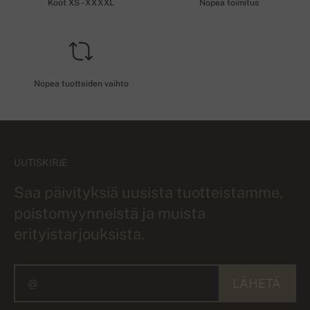
Koot XS - XXXXL
Nopea toimitus
Nopea tuotteiden vaihto
UUTISKIRJE
Saa päivityksiä uusista tuotteistamme,
poistomyynneistä ja muista
erityistarjouksista.
LÄHETÄ