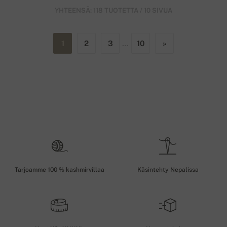
YHTEENSÄ: 118 TUOTETTA / 10 SIVUA
1
2
3
…
10
»
Tarjoamme 100 % kashmirvillaa
Käsintehty Nepalissa