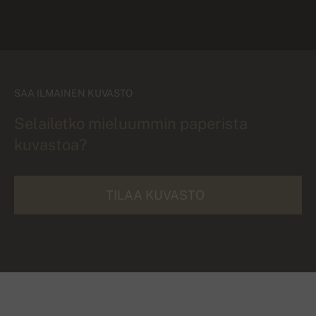
SAA ILMAINEN KUVASTO
Selailetko mieluummin paperista
kuvastoa?
TILAA KUVASTO