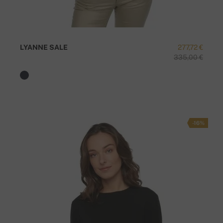
LYANNE SALE
277,72 €
335,00 €
-16%