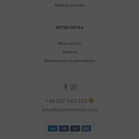
Säännöt ja ehdot
MITEN OSTAA
Miten ostaa?
Toimitus
Reklamaatiot ja palautukset
+48 607 583 252
?
info@kashmirneule.com
Stripe