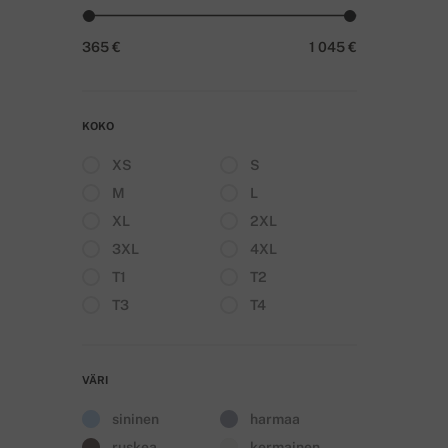
365 €
1 045 €
KOKO
XS
S
M
L
XL
2XL
3XL
4XL
T1
T2
T3
T4
VÄRI
sininen
harmaa
ruskea
kermainen