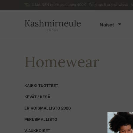
ILMAINEN toimitus alkaen 400 € - Toimitus 5 arkipäivässä – V
Kashmirneule
Naiset
SUOMI
Homewear
KAIKKI TUOTTEET
KEVÄT / KESÄ
ERIKOISMALLISTO 2026
PERUSMALLISTO
V-AUKKOISET