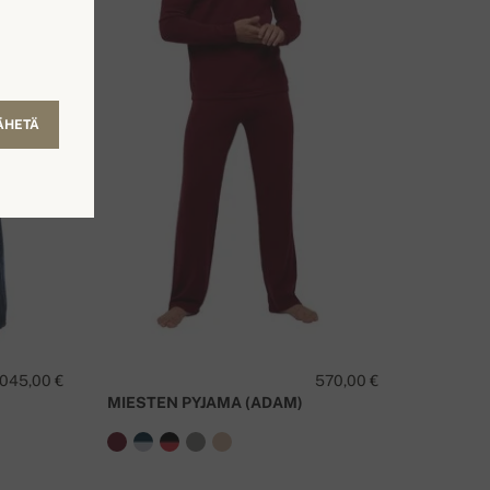
ÄHETÄ
 045,00 €
570,00 €
MIESTEN PYJAMA (ADAM)