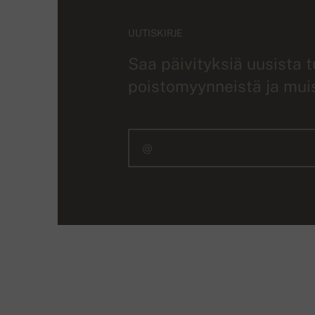
UUTISKIRJE
Saa päivityksiä uusista 
poistomyynneistä ja muist