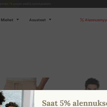
aihdot 14 päivän sisällä toimituksesta
Miehet
Asusteet
Alennusmyy
Saat 5% alennuks