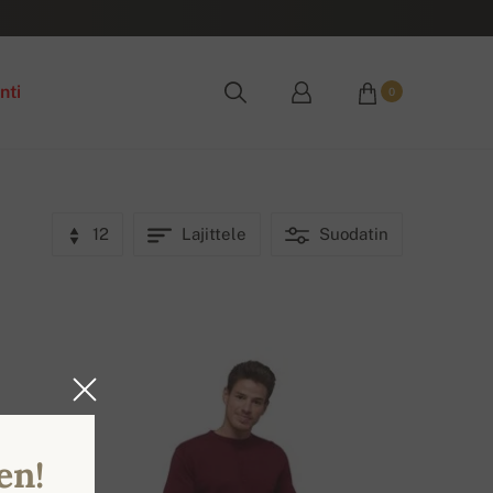
nti
0
12
Lajittele
Suodatin
en!