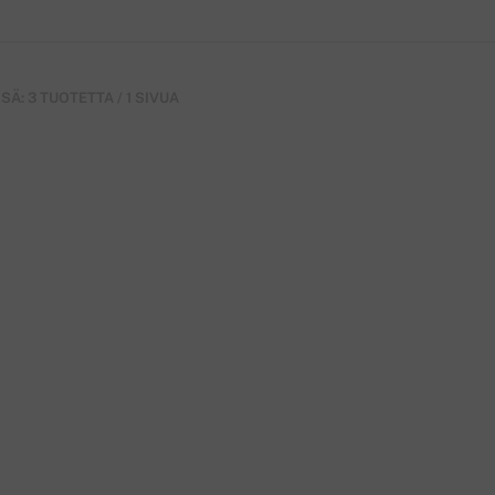
Ä: 3 TUOTETTA / 1 SIVUA