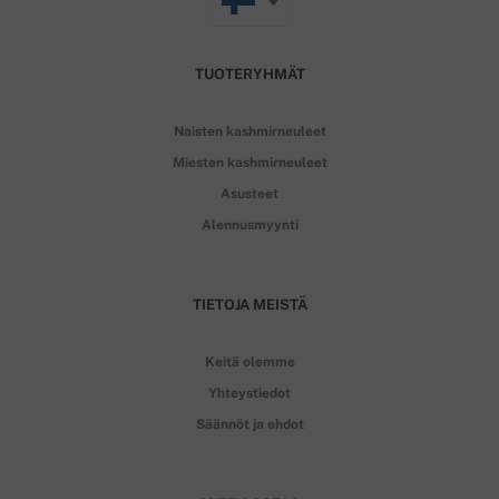
TUOTERYHMÄT
Naisten kashmirneuleet
Miesten kashmirneuleet
Asusteet
Alennusmyynti
TIETOJA MEISTÄ
Keitä olemme
Yhteystiedot
Säännöt ja ehdot