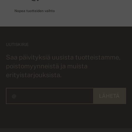
Nopea tuotteiden vaihto
UUTISKIRJE
Saa päivityksiä uusista tuotteistamme,
poistomyynneistä ja muista
erityistarjouksista.
LÄHETÄ