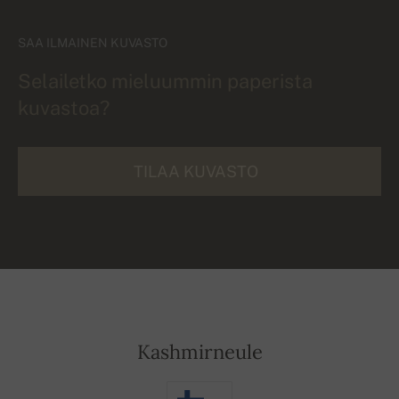
SAA ILMAINEN KUVASTO
Selailetko mieluummin paperista
kuvastoa?
TILAA KUVASTO
Kashmirneule