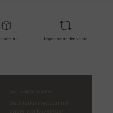
a toimitus
Nopea tuotteiden vaihto
SAA ILMAINEN KUVASTO
Selailetko mieluummin
paperista kuvastoa?