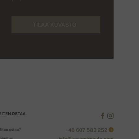
TILAA KUVASTO
MITEN OSTAA
+48 607 583 252
iten ostaa?
?
info@kashmirneule.com
oimitus