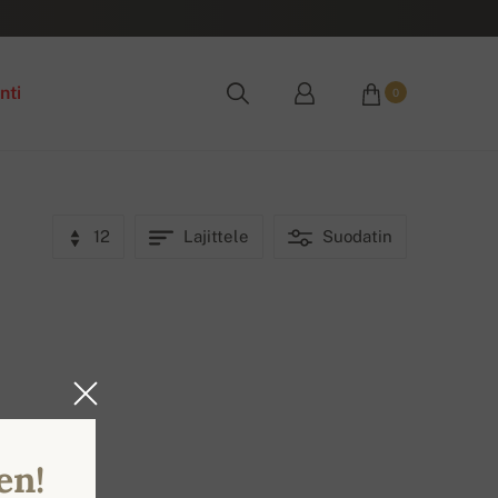
nti
0
12
Lajittele
Suodatin
en!