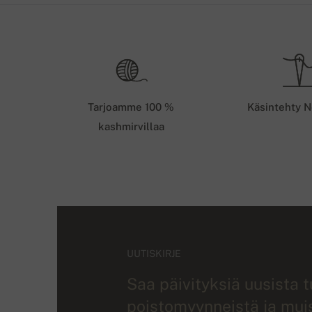
Tarjoamme 100 %
Käsintehty N
kashmirvillaa
UUTISKIRJE
Saa päivityksiä uusista 
poistomyynneistä ja muist