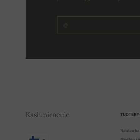
Kashmirneule
TUOTERY
Naisten ka
Miesten ka