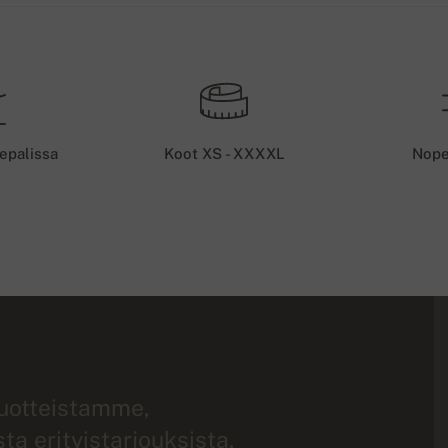
epalissa
Koot XS - XXXXL
Nope
tuotteistamme,
a erityistarjouksista.