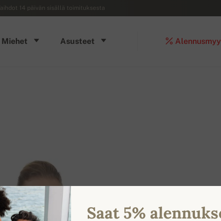
aihdot 14 päivän sisällä toimituksesta
Miehet
Asusteet
Alennusmyy
Saat 5% alennuks