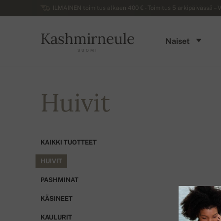
ILMAINEN toimitus alkaen 400 € - Toimitus 5 arkipäivässä – V
Kashmirneule
Naiset
SUOMI
Huivit
KAIKKI TUOTTEET
HUIVIT
PASHMINAT
KÄSINEET
KAULURIT