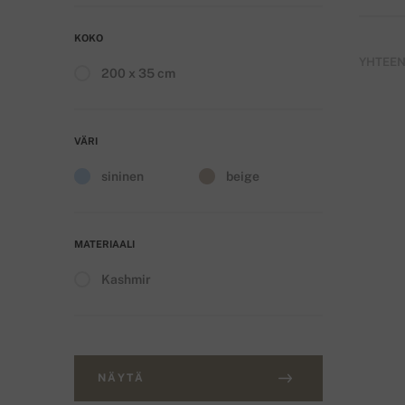
KOKO
YHTEENS
200 x 35 cm
VÄRI
sininen
beige
MATERIAALI
Kashmir
NÄYTÄ