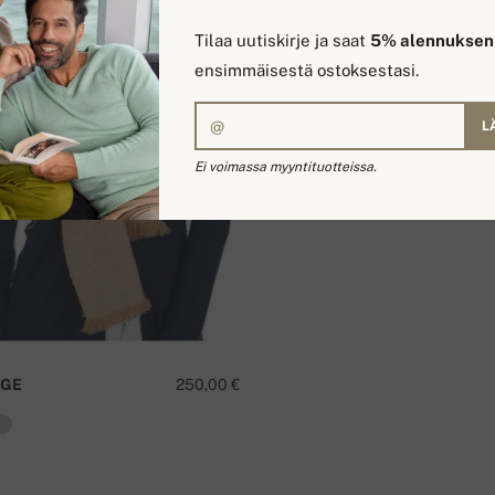
Tilaa uutiskirje ja saat
5% alennuksen
ensimmäisestä ostoksestasi.
L
Ei voimassa myyntituotteissa.
GE
250,00 €