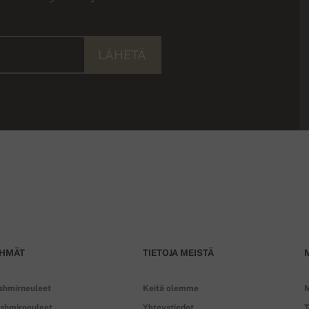
LÄHETÄ
HMÄT
TIETOJA MEISTÄ
shmirneuleet
Keitä olemme
M
shmirneuleet
Yhteystiedot
T