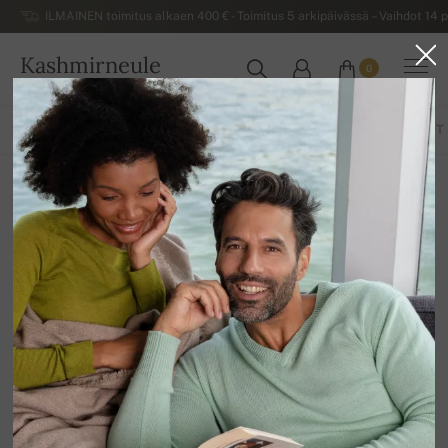
ILMAINEN toimitus alkaen 400 € - Toimitus 5 arkipäivässä – Vaihdot 14 p
Kashmirneule
0
SUOMI
KAIKKI TUOTTEET
HUIVIT
PASHMINAT
KÄSINEET
KAULURIT
Pashminat
12
Lajittele
Suodatin