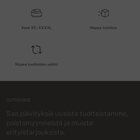
Koot XS - XXXXL
Nopea toimitus
Nopea tuotteiden vaihto
UUTISKIRJE
Saa päivityksiä uusista tuotteistamme,
poistomyynneistä ja muista
erityistarjouksista.