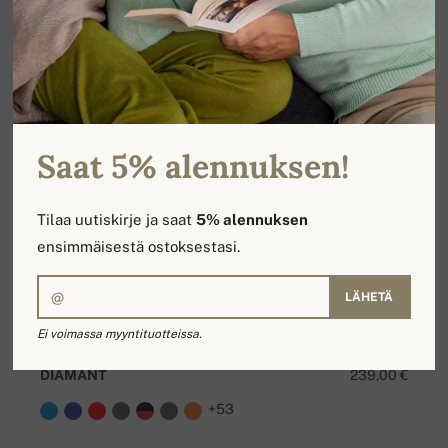
Saat 5% alennuksen!
Tilaa uutiskirje ja saat
5% alennuksen
ensimmäisestä ostoksestasi.
LÄHETÄ
Ei voimassa myyntituotteissa.
DIAMANT
239,00 €
+53