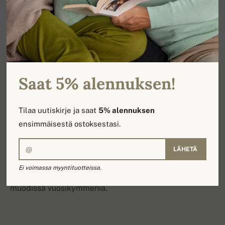
Saat 5% alennuksen!
Tuotetiedot
Tilaa uutiskirje ja saat
5% alennuksen
ensimmäisestä ostoksestasi.
100 % kashmiria, 10 kerrosta. Lämmin ja kulutusta
kestävä miesten kashmir-neule, ajaton tyyli. Kaunis
LÄHETÄ
palmikkokuosi neuleen etuosassa ja hihoissa. Tämä
Ei voimassa myyntituotteissa.
neule lukeutuu niihin ikivihreisiin, jotka pysyvät
muodissa vuosikymmeniä.