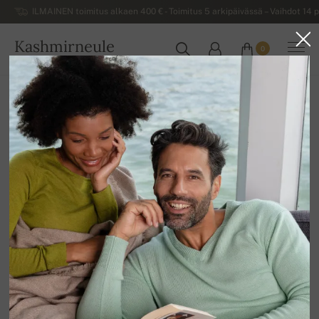
ILMAINEN toimitus alkaen 400 € - Toimitus 5 arkipäivässä – Vaihdot 14 p
Kashmirneule
0
SUOMI
Kotiin
Miesten kashmirneuleet
Miesten pooloneuleet
Platon
100% Kashmiria | Kerroksien määrä: 10
Kokotaulukko
2XL
SAATAVILLA OLEVAT VÄRIT
Varastossa