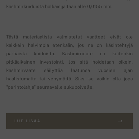
kashmirkuiduista halkaisijaltaan alle 0,0155 mm.
Tästä materiaalista valmistetut vaatteet eivät ole
kaikkein halvimpia etenkään, jos ne on käsintehtyjä
parhaista kuiduista. Kashmirneule on kuitenkin
pitkäaikainen investointi. Jos sitä hoidetaan oikein,
kashmirvaate säilyttää laatunsa vuosien ajan
haalistumatta tai venymättä. Siksi se voikin olla jopa
"perintölahja" seuraavalle sukupolvelle.
LUE LISÄÄ