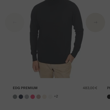
EDG PREMIUM
483,00 €
P
+2