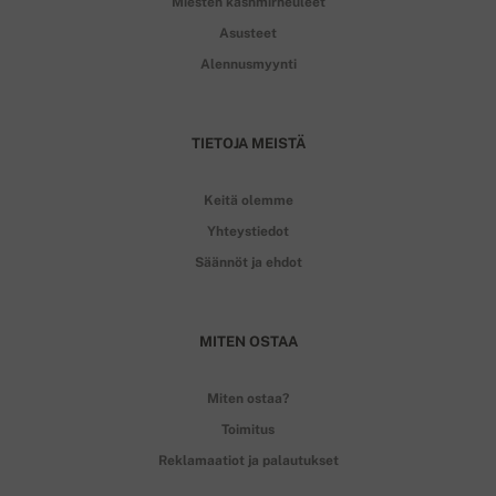
Miesten kashmirneuleet
Asusteet
Alennusmyynti
TIETOJA MEISTÄ
Keitä olemme
Yhteystiedot
Säännöt ja ehdot
MITEN OSTAA
Miten ostaa?
Toimitus
Reklamaatiot ja palautukset