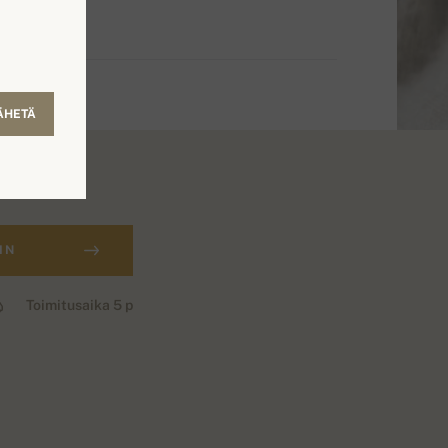
ÄHETÄ
IN
Toimitusaika 5 p