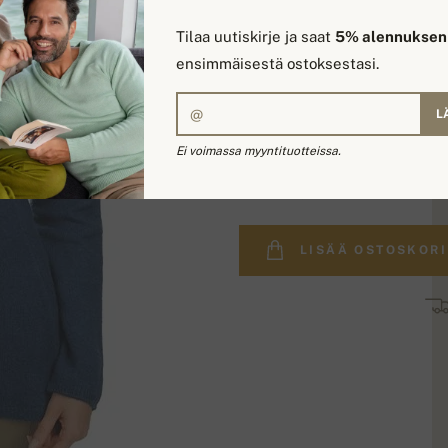
Tilaa uutiskirje ja saat
5% alennuksen
ensimmäisestä ostoksestasi.
L
Ei voimassa myyntituotteissa.
319,00 €
LISÄÄ OSTOSKORI