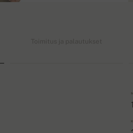
Toimitus ja palautukset
M
K