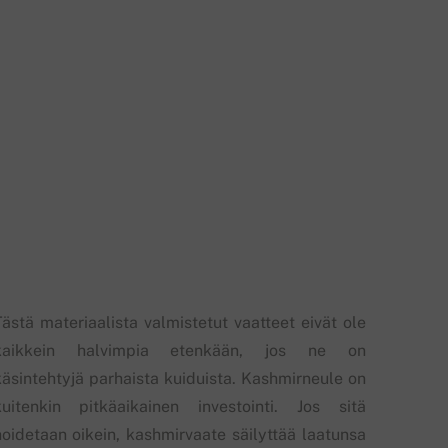
Tästä materiaalista valmistetut vaatteet eivät ole
kaikkein halvimpia etenkään, jos ne on
käsintehtyjä parhaista kuiduista. Kashmirneule on
kuitenkin pitkäaikainen investointi. Jos sitä
hoidetaan oikein, kashmirvaate säilyttää laatunsa