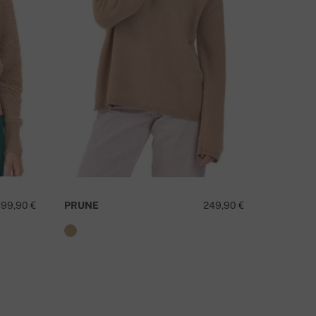
NKO SINULLA KYSYTTÄVÄÄ TÄSTÄ TUOTTEESTA?
OTA MEIHIN YHTEYTTÄ
99,90 €
PRUNE
249,90 €
VERIA