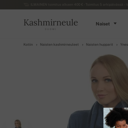
ILMAINEN toimitus alkaen 400 € - Toimitus 5 arkipäivässä – V
Kashmirneule
Naiset
SUOMI
Kotiin
Naisten kashmirneuleet
Naisten hupparit
Ynes