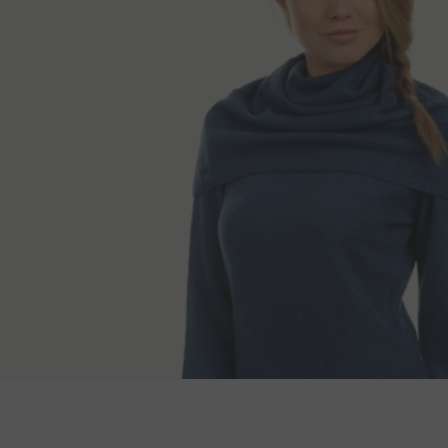
Toimitustapa
Selän pituus
Hi