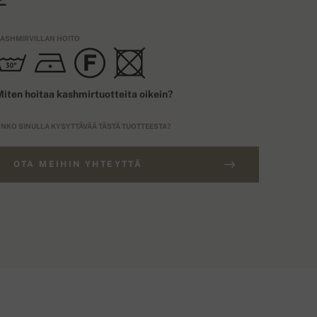
ASHMIRVILLAN HOITO
iten hoitaa kashmirtuotteita oikein?
NKO SINULLA KYSYTTÄVÄÄ TÄSTÄ TUOTTEESTA?
OTA MEIHIN YHTEYTTÄ
ILAUKSET YLI 400€
OKOTYYPPI
Ilmainen toimitus
EU