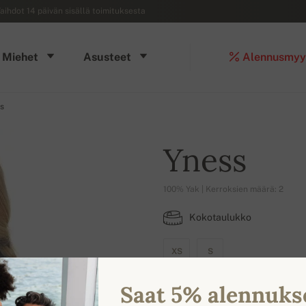
aihdot 14 päivän sisällä toimituksesta
Miehet
Asusteet
Alennusmyy
s
Yness
100% Yak | Kerroksien määrä: 2
Kokotaulukko
XS
S
Saat 5% alennuks
SAATAVILLA OLEVAT VÄRIT