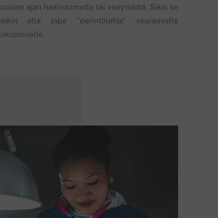
vuosien ajan haalistumatta tai venymättä. Siksi se
voikin olla jopa "perintölahja" seuraavalle
sukupolvelle.