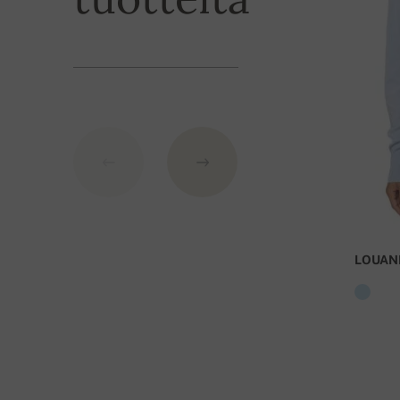
IBAN: SK7109000000000233073526
BIC: GIBASKBX
Pankki: Slovenská sporiteľňa a.s., Nitra
Viitenumerona käytä tilauksesi numeroa.
LOUAN