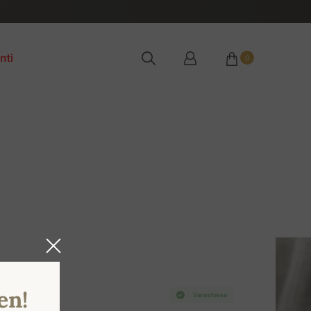
nti
0
en!
Varastossa