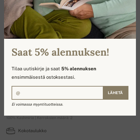
Saat 5% alennuksen!
Tilaa uutiskirje ja saat
5% alennuksen
ensimmäisestä ostoksestasi.
LÄHETÄ
Tennessy-First
Ei voimassa myyntituotteissa.
100% Kashmiria | Kerroksien määrä: 2
Kokotaulukko