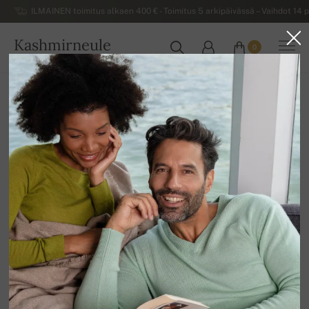
ILMAINEN toimitus alkaen 400 € - Toimitus 5 arkipäivässä – Vaihdot 14 p
Kashmirneule
0
SUOMI
Kotiin
Naisten kashmirneuleet
Naisten perusmallisto