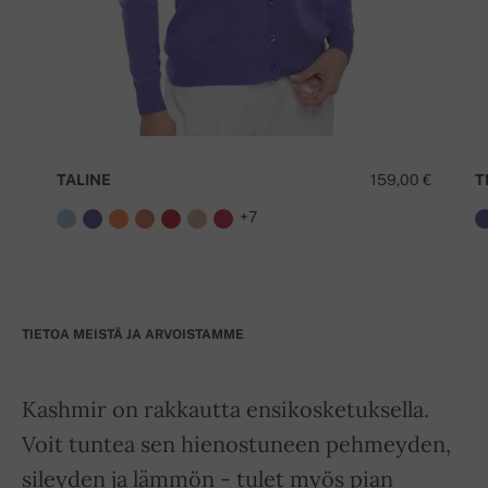
TALINE
159,00 €
T
+7
TIETOA MEISTÄ JA ARVOISTAMME
Kashmir on rakkautta ensikosketuksella.
Voit tuntea sen hienostuneen pehmeyden,
sileyden ja lämmön - tulet myös pian