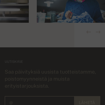
UUTISKIRJE
Saa päivityksiä uusista tuotteistamme,
poistomyynneistä ja muista
erityistarjouksista.
LÄHETÄ