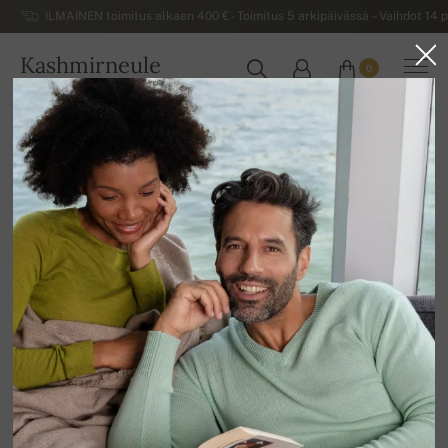
ILMAINEN toimitus alkaen 400 € - Toimitus 5 arkipäivässä – Vaihdot 14 p
Kashmirneule
0
SUOMI
Kotiin
Naisten kashmirneuleet
Naisten pooloneuleet