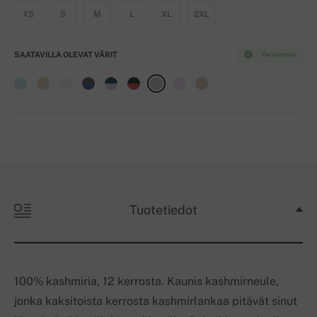
XS
S
M
L
XL
2XL
SAATAVILLA OLEVAT VÄRIT
Varastossa
Tuotetiedot
100% kashmiria, 12 kerrosta. Kaunis kashmirneule,
jonka kaksitoista kerrosta kashmirlankaa pitävät sinut