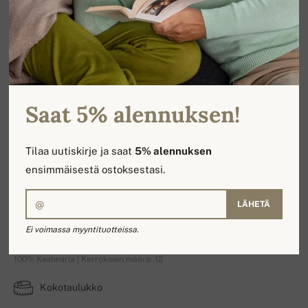
Saat 5% alennuksen!
Tilaa uutiskirje ja saat
5% alennuksen
ensimmäisestä ostoksestasi.
LÄHETÄ
Blanche
Ei voimassa myyntituotteissa.
100% Kashmiria | Kerroksien määrä: 12
Kokotaulukko