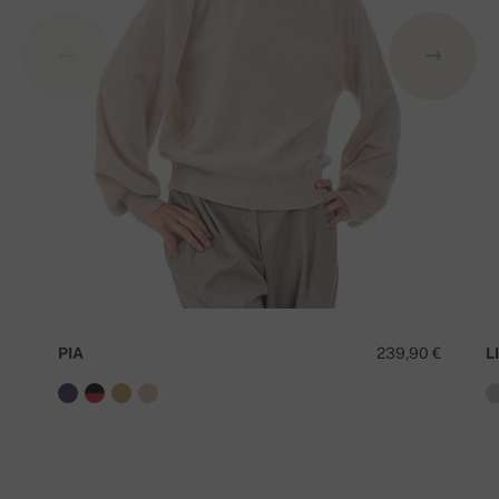
PIA
239,90 €
LI