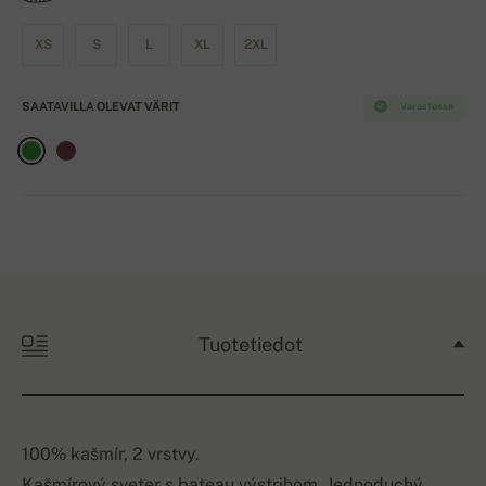
XS
S
L
XL
2XL
SAATAVILLA OLEVAT VÄRIT
Varastossa
Tuotetiedot
100% kašmír, 2 vrstvy.
Kašmírový sveter s bateau výstrihom. Jednoduchý,