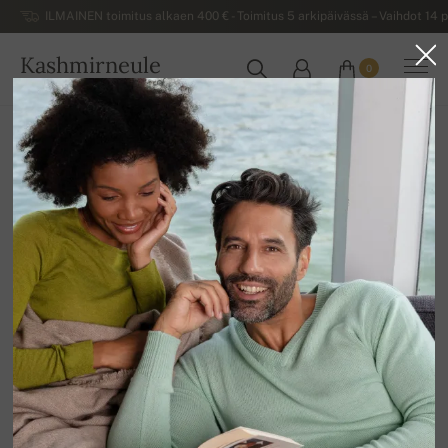
ILMAINEN toimitus alkaen 400 € - Toimitus 5 arkipäivässä – Vaihdot 14 p
Kashmirneule
0
SUOMI
Kotiin
Naisten kashmirneuleet
Naisten pyöreäkauluksiset neuleet