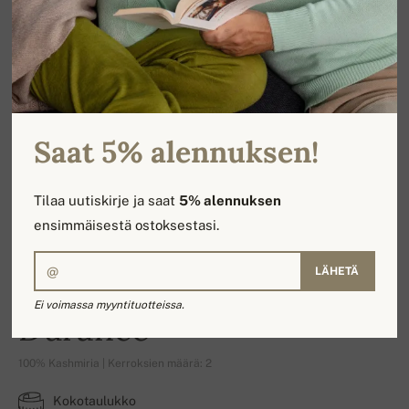
Saat 5% alennuksen!
Tilaa uutiskirje ja saat
5% alennuksen
ensimmäisestä ostoksestasi.
LÄHETÄ
Ei voimassa myyntituotteissa.
Durance
100% Kashmiria | Kerroksien määrä: 2
Kokotaulukko