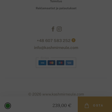
Toimitus
Reklamaatiot ja palautukset
+48 607 583 252
?
info@kashmirneule.com
Stripe
© 2026 www.kashmirneule.com
239,00 €
OSTA
Designed with
by
naum
. | Powered by
Simplia.cz
.