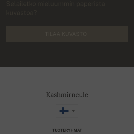
Selailetko mieluummin paperista
kuvastoa?
TILAA KUVASTO
Kashmirneule
TUOTERYHMÄT