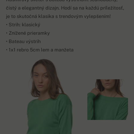
čistý a elegantný dizajn. Hodí sa na každú príležitosť,
je to skutočná klasika s trendovým vylepšením!
• Strih: klasický
• Znížené prieramky
• Bateau výstrih
• 1x1 rebro 5cm lem a manžeta