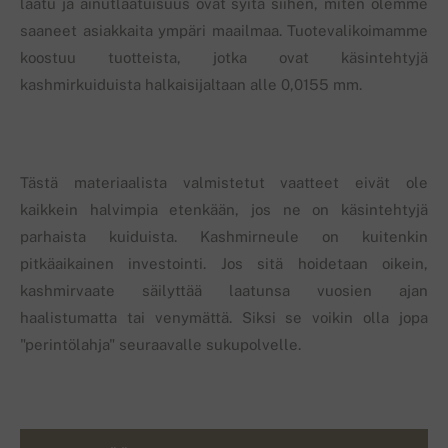
laatu ja ainutlaatuisuus ovat syitä siihen, miten olemme
saaneet asiakkaita ympäri maailmaa. Tuotevalikoimamme
koostuu tuotteista, jotka ovat käsintehtyjä
kashmirkuiduista halkaisijaltaan alle 0,0155 mm.
Tästä materiaalista valmistetut vaatteet eivät ole
kaikkein halvimpia etenkään, jos ne on käsintehtyjä
parhaista kuiduista. Kashmirneule on kuitenkin
pitkäaikainen investointi. Jos sitä hoidetaan oikein,
kashmirvaate säilyttää laatunsa vuosien ajan
haalistumatta tai venymättä. Siksi se voikin olla jopa
"perintölahja" seuraavalle sukupolvelle.