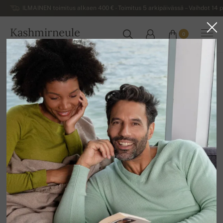
ILMAINEN toimitus alkaen 400 € - Toimitus 5 arkipäivässä – Vaihdot 14 p
Kashmirneule
0
SUOMI
Kotiin
Naisten kashmirneuleet
Naisten pyöreäkauluksiset neuleet