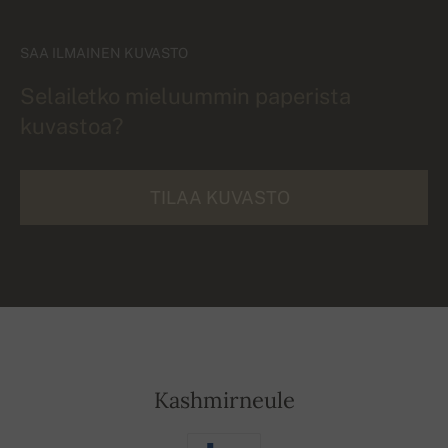
SAA ILMAINEN KUVASTO
Selailetko mieluummin paperista
kuvastoa?
TILAA KUVASTO
Kashmirneule