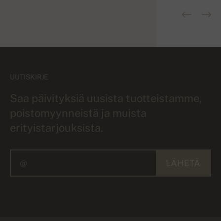
UUTISKIRJE
Saa päivityksiä uusista tuotteistamme,
poistomyynneistä ja muista
erityistarjouksista.
LÄHETÄ