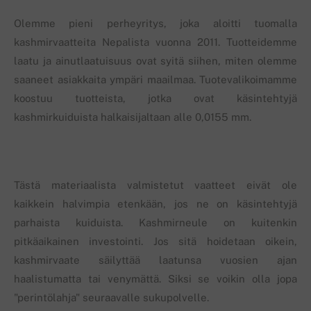
Olemme pieni perheyritys, joka aloitti tuomalla
kashmirvaatteita Nepalista vuonna 2011. Tuotteidemme
laatu ja ainutlaatuisuus ovat syitä siihen, miten olemme
saaneet asiakkaita ympäri maailmaa. Tuotevalikoimamme
koostuu tuotteista, jotka ovat käsintehtyjä
kashmirkuiduista halkaisijaltaan alle 0,0155 mm.
Tästä materiaalista valmistetut vaatteet eivät ole
kaikkein halvimpia etenkään, jos ne on käsintehtyjä
parhaista kuiduista. Kashmirneule on kuitenkin
pitkäaikainen investointi. Jos sitä hoidetaan oikein,
kashmirvaate säilyttää laatunsa vuosien ajan
haalistumatta tai venymättä. Siksi se voikin olla jopa
"perintölahja" seuraavalle sukupolvelle.