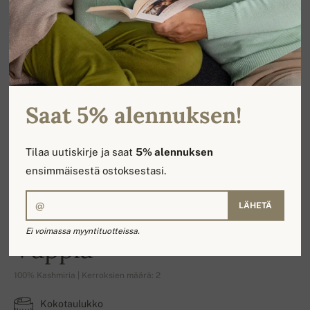
Saat 5% alennuksen!
Tilaa uutiskirje ja saat
5% alennuksen
ensimmäisestä ostoksestasi.
LÄHETÄ
Ei voimassa myyntituotteissa.
Vuppia
100% Kashmiria | Kerroksien määrä: 2
Kokotaulukko