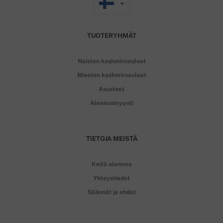
TUOTERYHMÄT
Naisten kashmirneuleet
Miesten kashmirneuleet
Asusteet
Alennusmyynti
TIETOJA MEISTÄ
Keitä olemme
Yhteystiedot
Säännöt ja ehdot