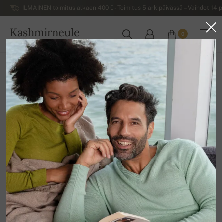
ILMAINEN toimitus alkaen 400 € - Toimitus 5 arkipäivässä – Vaihdot 14 p
Kashmirneule
0
SUOMI
Kotiin
Naisten kashmirneuleet
Naisten v-aukkoiset neuleet