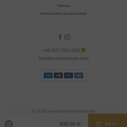
Toimitus
Reklamaatiot ja palautukset
+48 607 583 252
?
info@kashmirneule.com
Stripe
© 2026 www.kashmirneule.com
409,00 €
OSTA
Designed with
by
naum
. | Powered by
Simplia.cz
.