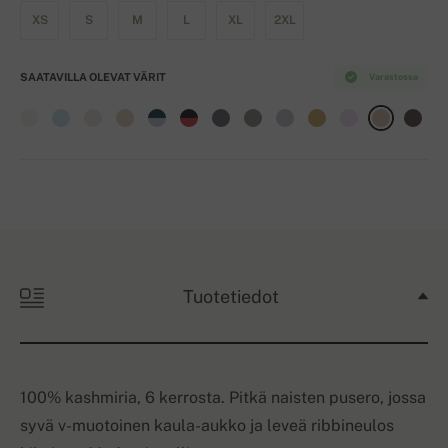
XS
S
M
L
XL
2XL
SAATAVILLA OLEVAT VÄRIT
Varastossa
Tuotetiedot
100% kashmiria, 6 kerrosta. Pitkä naisten pusero, jossa
syvä v-muotoinen kaula-aukko ja leveä ribbineulos