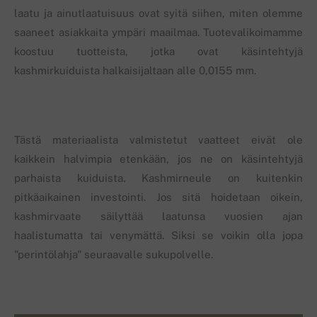
laatu ja ainutlaatuisuus ovat syitä siihen, miten olemme
saaneet asiakkaita ympäri maailmaa. Tuotevalikoimamme
koostuu tuotteista, jotka ovat käsintehtyjä
kashmirkuiduista halkaisijaltaan alle 0,0155 mm.
Tästä materiaalista valmistetut vaatteet eivät ole
kaikkein halvimpia etenkään, jos ne on käsintehtyjä
parhaista kuiduista. Kashmirneule on kuitenkin
pitkäaikainen investointi. Jos sitä hoidetaan oikein,
kashmirvaate säilyttää laatunsa vuosien ajan
haalistumatta tai venymättä. Siksi se voikin olla jopa
"perintölahja" seuraavalle sukupolvelle.