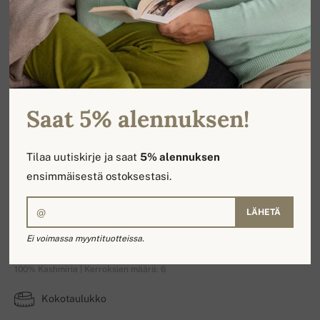
Saat 5% alennuksen!
Tilaa uutiskirje ja saat
5% alennuksen
ensimmäisestä ostoksestasi.
LÄHETÄ
Vanessa
Ei voimassa myyntituotteissa.
100% Kashmiria | Kerroksien määrä: 6
Kokotaulukko