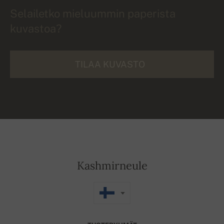
Selailetko mieluummin paperista
kuvastoa?
TILAA KUVASTO
Kashmirneule