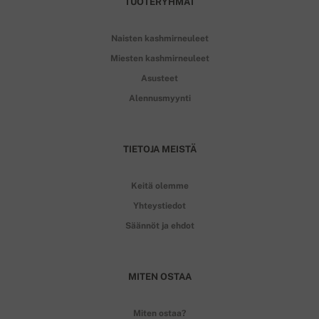
TUOTERYHMÄT
Naisten kashmirneuleet
Miesten kashmirneuleet
Asusteet
Alennusmyynti
TIETOJA MEISTÄ
Keitä olemme
Yhteystiedot
Säännöt ja ehdot
MITEN OSTAA
Miten ostaa?