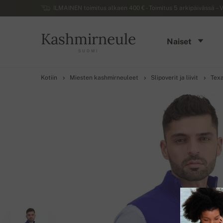
ILMAINEN toimitus alkaen 400 € - Toimitus 5 arkipäivässä – V
Kashmirneule
Naiset
SUOMI
Kotiin
Miesten kashmirneuleet
Slipoverit ja liivit
Tex