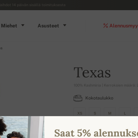
aihdot 14 päivän sisällä toimituksesta
Miehet
Asusteet
Alennusmyy
as
Texas
100% Kashmiria | Kerroksien määrä: 
Kokotaulukko
XS
S
M
L
Saat 5% alennuks
SAATAVILLA OLEVAT VÄRIT