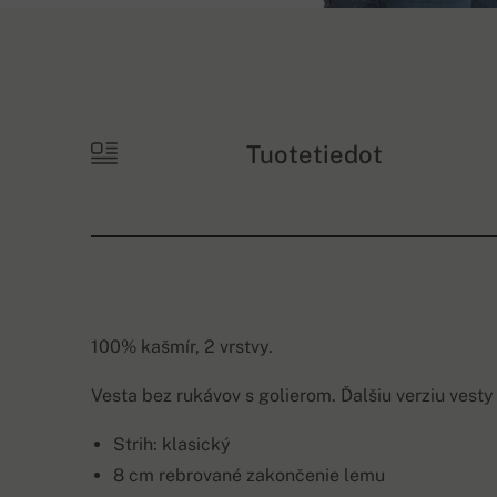
Tuotetiedot
100% kašmír, 2 vrstvy.
Vesta bez rukávov s golierom. Ďalšiu verziu vesty
Strih: klasický
8 cm rebrované zakončenie lemu