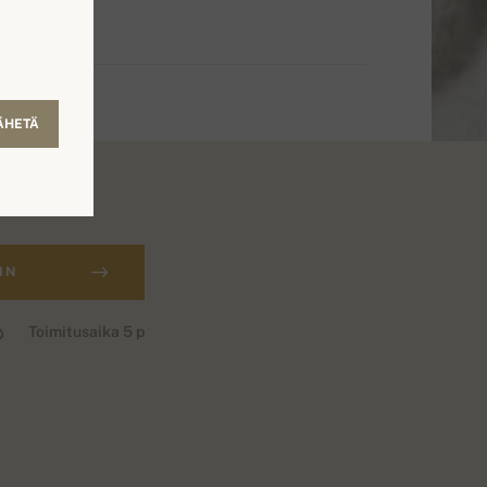
ÄHETÄ
IN
Toimitusaika 5 p