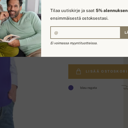
Tilaa uutiskirje ja saat
5% alennuksen
ensimmäisestä ostoksestasi.
L
Ei voimassa myyntituotteissa.
229,00 €
LISÄÄ OSTOSKORI
bleu regata