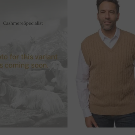
0 cm
62 cm
0 cm
65 cm
olla. Kun olet tehnyt tilauksen, voit
netin
0 cm
69 cm
os maksat pankkisiirrolla, käytä alla olevia
O