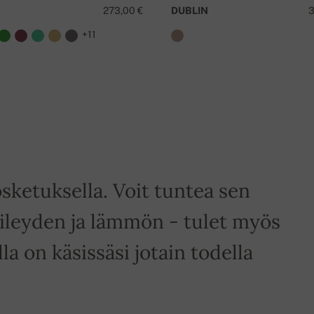
273,00 €
DUBLIN
3
+11
sketuksella. Voit tuntea sen
leyden ja lämmön - tulet myös
a on käsissäsi jotain todella