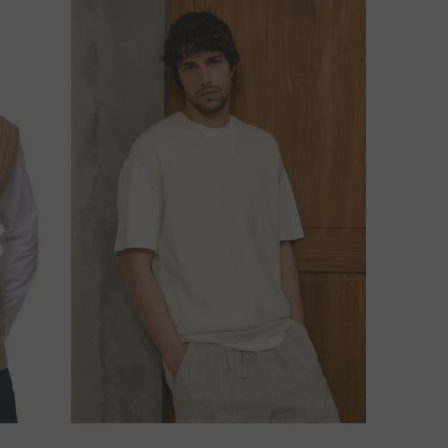
NKO SINULLA KYSYTTÄVÄÄ TÄSTÄ TUOTTEESTA?
OTA MEIHIN YHTEYTTÄ