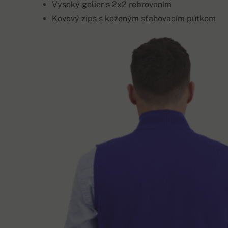
Vysoký golier s 2x2 rebrovaním
Kovový zips s koženým sťahovacím pútkom