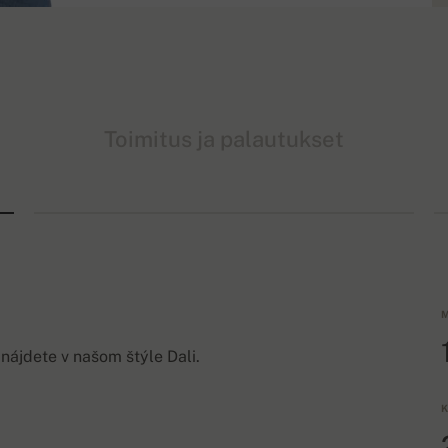
Toimitus ja palautukset
M
 nájdete v našom štýle Dali.
K