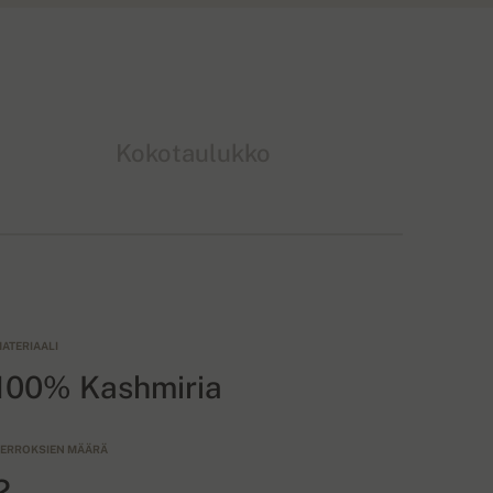
Kokotaulukko
ATERIAALI
100% Kashmiria
ERROKSIEN MÄÄRÄ
2