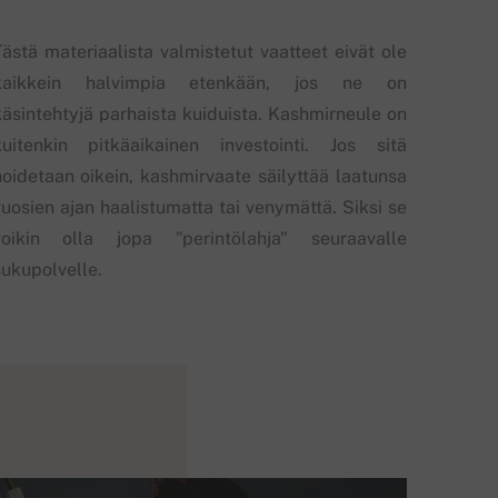
Tästä materiaalista valmistetut vaatteet eivät ole
kaikkein halvimpia etenkään, jos ne on
käsintehtyjä parhaista kuiduista. Kashmirneule on
kuitenkin pitkäaikainen investointi. Jos sitä
hoidetaan oikein, kashmirvaate säilyttää laatunsa
vuosien ajan haalistumatta tai venymättä. Siksi se
voikin olla jopa "perintölahja" seuraavalle
sukupolvelle.