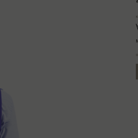
K
M
O