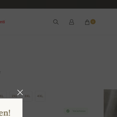
nti
0
2
XL
2XL
3XL
4XL
en!
Varastossa