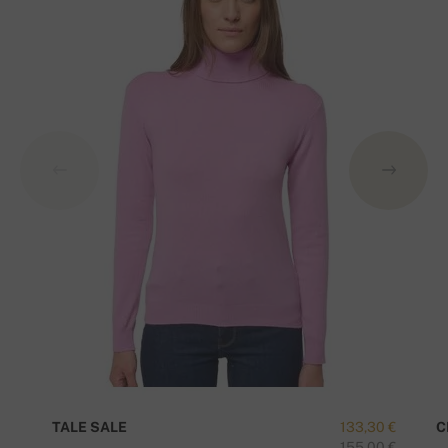
TALE SALE
133,30 €
C
155,00 €