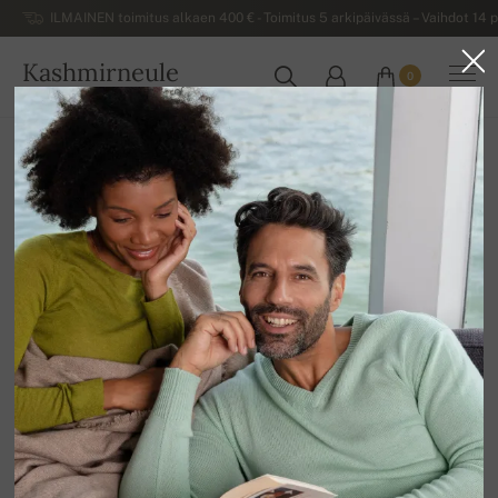
ILMAINEN toimitus alkaen 400 € - Toimitus 5 arkipäivässä – Vaihdot 14 p
Kashmirneule
0
SUOMI
Kotiin
Alennusmyynti