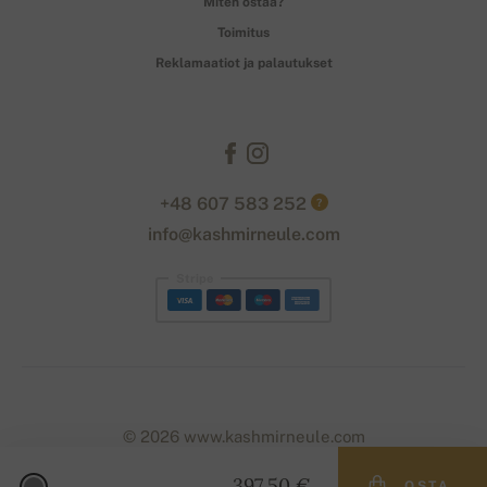
Miten ostaa?
Toimitus
Reklamaatiot ja palautukset
+48 607 583 252
?
info@kashmirneule.com
Stripe
© 2026 www.kashmirneule.com
397,50 €
OSTA