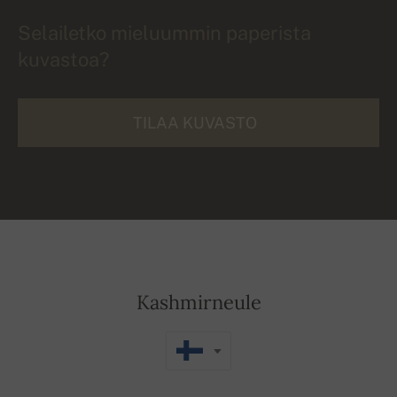
Selailetko mieluummin paperista
kuvastoa?
TILAA KUVASTO
Kashmirneule