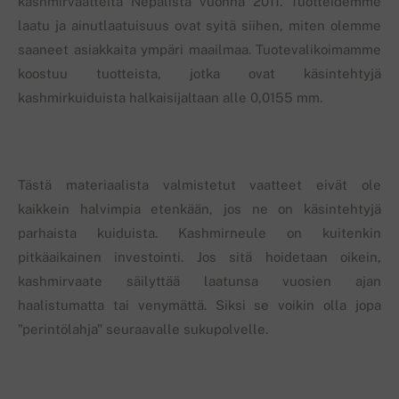
kashmirvaatteita Nepalista vuonna 2011. Tuotteidemme
laatu ja ainutlaatuisuus ovat syitä siihen, miten olemme
saaneet asiakkaita ympäri maailmaa. Tuotevalikoimamme
koostuu tuotteista, jotka ovat käsintehtyjä
kashmirkuiduista halkaisijaltaan alle 0,0155 mm.
Tästä materiaalista valmistetut vaatteet eivät ole
kaikkein halvimpia etenkään, jos ne on käsintehtyjä
parhaista kuiduista. Kashmirneule on kuitenkin
pitkäaikainen investointi. Jos sitä hoidetaan oikein,
kashmirvaate säilyttää laatunsa vuosien ajan
haalistumatta tai venymättä. Siksi se voikin olla jopa
"perintölahja" seuraavalle sukupolvelle.