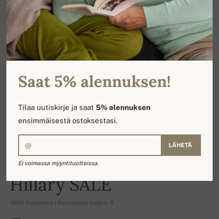
Saat 5% alennuksen!
Tilaa uutiskirje ja saat
5% alennuksen
ensimmäisestä ostoksestasi.
LÄHETÄ
Ei voimassa myyntituotteissa.
-21%
Hillary SALE
100% Kashmiria | Kerroksien määrä: 8