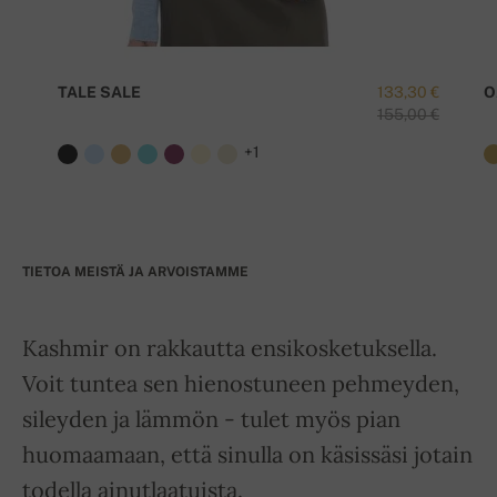
TALE SALE
133,30 €
O
155,00 €
+1
TIETOA MEISTÄ JA ARVOISTAMME
Kashmir on rakkautta ensikosketuksella.
Voit tuntea sen hienostuneen pehmeyden,
sileyden ja lämmön - tulet myös pian
huomaamaan, että sinulla on käsissäsi jotain
todella ainutlaatuista.