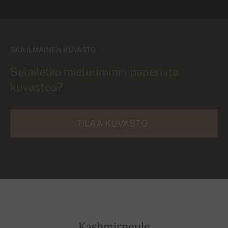
SAA ILMAINEN KUVASTO
Selailetko mieluummin paperista
kuvastoa?
TILAA KUVASTO
Kashmirneule