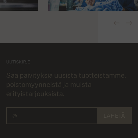
UUTISKIRJE
Saa päivityksiä uusista tuotteistamme,
poistomyynneistä ja muista
erityistarjouksista.
LÄHETÄ