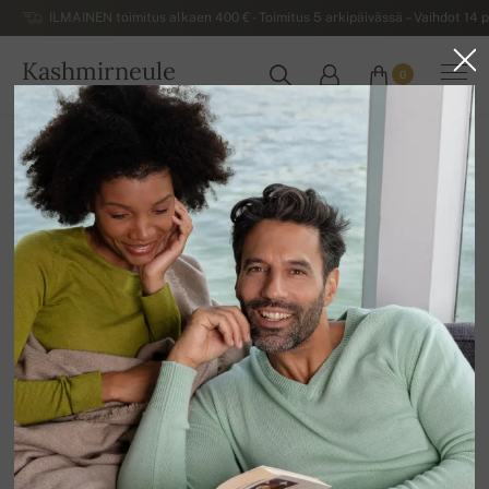
ILMAINEN toimitus alkaen 400 € - Toimitus 5 arkipäivässä – Vaihdot 14 p
Kashmirneule
0
SUOMI
Kotiin
Alennusmyynti