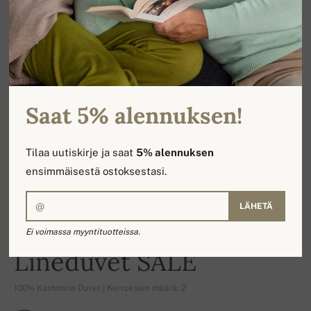
Saat 5% alennuksen!
Tilaa uutiskirje ja saat
5% alennuksen
ensimmäisestä ostoksestasi.
LÄHETÄ
Ei voimassa myyntituotteissa.
-16%
Lineduvet SALE
100% Kashmiria Duvet | Kerroksien määrä: 2