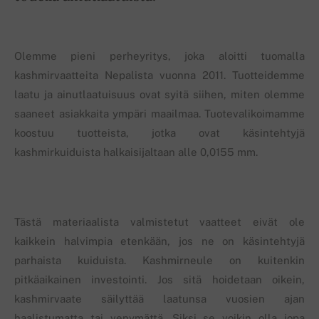
Olemme pieni perheyritys, joka aloitti tuomalla
kashmirvaatteita Nepalista vuonna 2011. Tuotteidemme
laatu ja ainutlaatuisuus ovat syitä siihen, miten olemme
saaneet asiakkaita ympäri maailmaa. Tuotevalikoimamme
koostuu tuotteista, jotka ovat käsintehtyjä
kashmirkuiduista halkaisijaltaan alle 0,0155 mm.
Tästä materiaalista valmistetut vaatteet eivät ole
kaikkein halvimpia etenkään, jos ne on käsintehtyjä
parhaista kuiduista. Kashmirneule on kuitenkin
pitkäaikainen investointi. Jos sitä hoidetaan oikein,
kashmirvaate säilyttää laatunsa vuosien ajan
haalistumatta tai venymättä. Siksi se voikin olla jopa