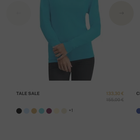
TALE SALE
133,30 €
C
155,00 €
+1