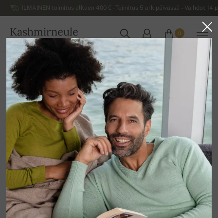
ILMAINEN toimitus alkaen 400 € - Toimitus 5 arkipäivässä – Vaihdot 14 p
Kashmirneule
0
SUOMI
Kotiin
Alennusmyynti