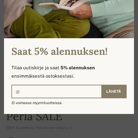
Saat 5% alennuksen!
Tilaa uutiskirje ja saat
5% alennuksen
ensimmäisestä ostoksestasi.
LÄHETÄ
Ei voimassa myyntituotteissa.
-16%
Perla SALE
100% Kashmiria | Kerroksien määrä: 4