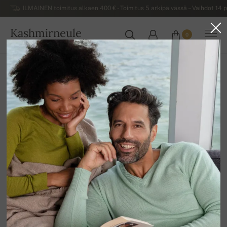
ILMAINEN toimitus alkaen 400 € - Toimitus 5 arkipäivässä – Vaihdot 14 p
Kashmirneule
0
SUOMI
Kotiin
Miesten kashmirneuleet