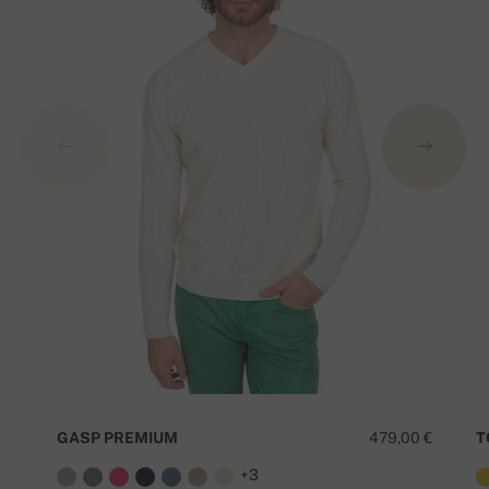
GASP PREMIUM
479,00 €
T
+3