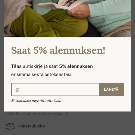
Saat 5% alennuksen!
Tilaa uutiskirje ja saat
5% alennuksen
ensimmäisestä ostoksestasi.
LÄHETÄ
Cole
Ei voimassa myyntituotteissa.
100% Kameler | Kerroksien määrä: 8
Kokotaulukko