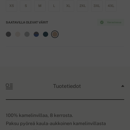
XS
S
M
L
XL
2XL
3XL
4XL
SAATAVILLA OLEVAT VÄRIT
Varastossa
Tuotetiedot
100% kamelinvillaa, 8 kerrosta.
Paksu pyöreä kaula-aukkoinen kamelinvillasta