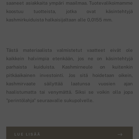
saaneet asiakkaita ympäri maailmaa. Tuotevalikoimamme
koostuu tuotteista, jotka ovat käsintehtyjä
kashmirkuiduista halkaisijaltaan alle 0,0155 mm.
Tästä materiaalista valmistetut vaatteet eivät ole
kaikkein halvimpia etenkään, jos ne on käsintehtyjä
parhaista kuiduista. Kashmirneule on kuitenkin
pitkäaikainen investointi. Jos sitä hoidetaan oikein,
kashmirvaate säilyttää laatunsa vuosien ajan
haalistumatta tai venymättä. Siksi se voikin olla jopa
"perintölahja" seuraavalle sukupolvelle.
LUE LISÄÄ