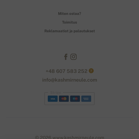
Miten ostaa?
Toimitus
Reklamaatiot ja palautukset
+48 607 583 252
?
info@kashmirneule.com
Stripe
© 2026 www.kashmirneule.com