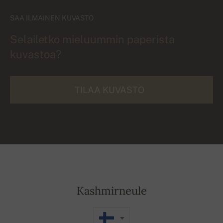
SAA ILMAINEN KUVASTO
Selailetko mieluummin paperista
kuvastoa?
TILAA KUVASTO
Kashmirneule