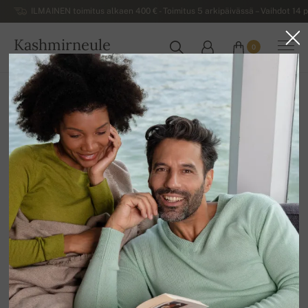
ILMAINEN toimitus alkaen 400 € - Toimitus 5 arkipäivässä – Vaihdot 14 p
Kashmirneule
0
SUOMI
Kotiin
Miesten kashmirneuleet