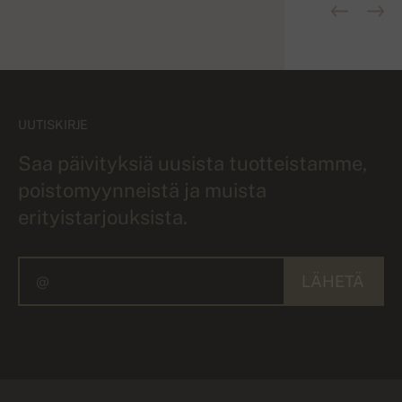
UUTISKIRJE
Saa päivityksiä uusista tuotteistamme,
poistomyynneistä ja muista
erityistarjouksista.
LÄHETÄ