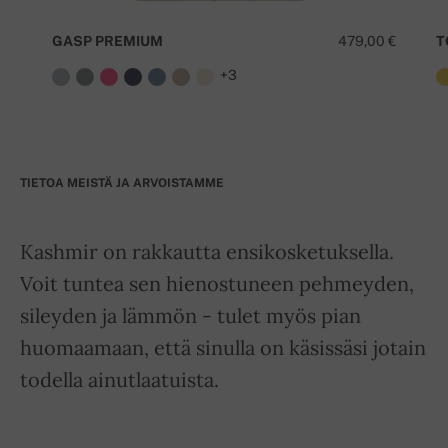
GASP PREMIUM
479,00 €
T
+3
TIETOA MEISTÄ JA ARVOISTAMME
Kashmir on rakkautta ensikosketuksella.
Voit tuntea sen hienostuneen pehmeyden,
sileyden ja lämmön - tulet myös pian
huomaamaan, että sinulla on käsissäsi jotain
todella ainutlaatuista.