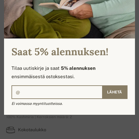
Saat 5% alennuksen!
Tilaa uutiskirje ja saat
5% alennuksen
ensimmäisestä ostoksestasi.
LÄHETÄ
Maddox
Ei voimassa myyntituotteissa.
100% Kashmiria | Kerroksien määrä: 2
Kokotaulukko