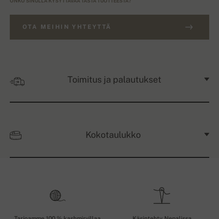
ONKO SINULLA KYSYTTÄVÄÄ TÄSTÄ TUOTTEESTA?
OTA MEIHIN YHTEYTTÄ
Toimitus ja palautukset
Kokotaulukko
Tarjoamme 100 % kashmirvillaa
Käsintehty Nepalissa