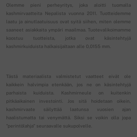
Olemme pieni perheyritys, joka aloitti tuomalla
kashmirvaatteita Nepalista vuonna 2011. Tuotteidemme
laatu ja ainutlaatuisuus ovat syitä siihen, miten olemme
saaneet asiakkaita ympäri maailmaa. Tuotevalikoimamme
koostuu tuotteista, jotka ovat käsintehtyjä
kashmirkuiduista halkaisijaltaan alle 0,0155 mm.
Tästä materiaalista valmistetut vaatteet eivät ole
kaikkein halvimpia etenkään, jos ne on käsintehtyjä
parhaista kuiduista. Kashmirneule on kuitenkin
pitkäaikainen investointi. Jos sitä hoidetaan oikein,
kashmirvaate säilyttää laatunsa vuosien ajan
haalistumatta tai venymättä. Siksi se voikin olla jopa
"perintölahja" seuraavalle sukupolvelle.