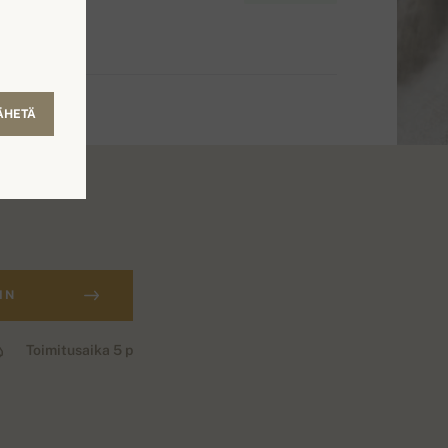
ÄHETÄ
IN
Toimitusaika 5 p