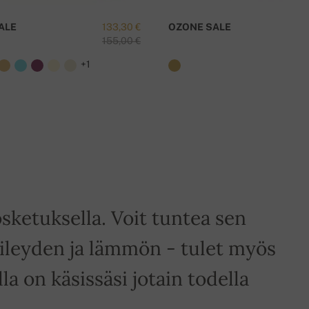
ALE
133,30 €
OZONE SALE
155,00 €
+1
sketuksella. Voit tuntea sen
leyden ja lämmön - tulet myös
a on käsissäsi jotain todella