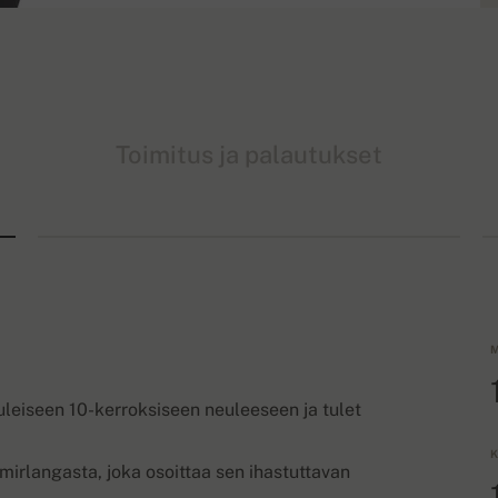
Toimitus ja palautukset
M
leiseen 10-kerroksiseen neuleeseen ja tulet
K
hmirlangasta, joka osoittaa sen ihastuttavan