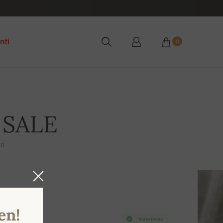
nti
0
 SALE
10
en!
Varastossa