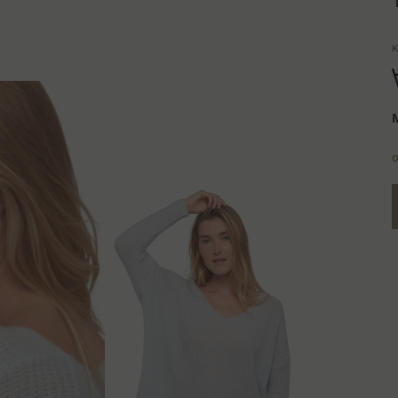
K
M
O