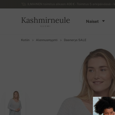
ILMAINEN toimitus alkaen 400 € - Toimitus 5 arkipäivässä – V
Kashmirneule
Naiset
SUOMI
Kotiin
Alennusmyynti
Daenerys SALE