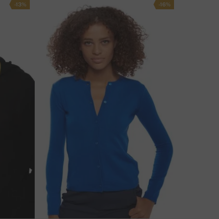
-13%
-16%
NKO SINULLA KYSYTTÄVÄÄ TÄSTÄ TUOTTEESTA?
OTA MEIHIN YHTEYTTÄ