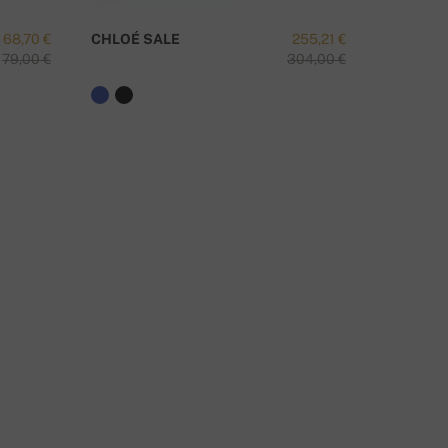
68,70 €
CHLOÉ SALE
255,21 €
TAIPEI-
79,00 €
304,00 €