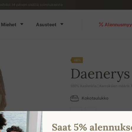
aihdot 14 päivän sisällä toimituksesta
Miehet
Asusteet
Alennusmyy
-16%
Daenerys
100% Kashmiria | Kerroksien määrä: 
Kokotaulukko
S1
S4
Saat 5% alennuks
SAATAVILLA OLEVAT VÄRIT