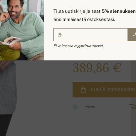
Tilaa uutiskirje ja saat
5% alennuksen
ensimmäisestä ostoksestasi.
L
Ei voimassa myyntituotteissa.
465,00 €
389,86 €
LISÄÄ OSTOSKORI
freeze