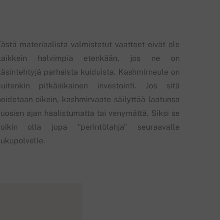
Tästä materiaalista valmistetut vaatteet eivät ole
kaikkein halvimpia etenkään, jos ne on
käsintehtyjä parhaista kuiduista. Kashmirneule on
kuitenkin pitkäaikainen investointi. Jos sitä
hoidetaan oikein, kashmirvaate säilyttää laatunsa
vuosien ajan haalistumatta tai venymättä. Siksi se
voikin olla jopa "perintölahja" seuraavalle
sukupolvelle.