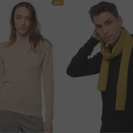
-14%
olla. Kun olet tehnyt tilauksen, voit
netin
os maksat pankkisiirrolla, käytä alla olevia
O