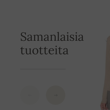
Maksutapa
Tilauksen voi maksaa luottokortilla tai pankkisiirr
Samanlaisia
suorittaa maksun Payment gatewayn avulla (inter
maksujenvälitysjärjestelmä, maksusiltapalvelu). J
tuotteita
tietoja:
IBAN: SK7109000000000233073526
BIC: GIBASKBX
Pankki: Slovenská sporiteľňa a.s., Nitra
Viitenumerona käytä tilauksesi numeroa.