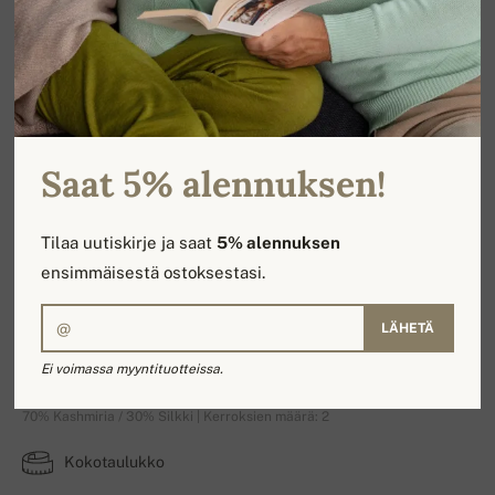
Saat 5% alennuksen!
Tilaa uutiskirje ja saat
5% alennuksen
ensimmäisestä ostoksestasi.
LÄHETÄ
Platine
Ei voimassa myyntituotteissa.
70% Kashmiria / 30% Silkki | Kerroksien määrä: 2
Kokotaulukko