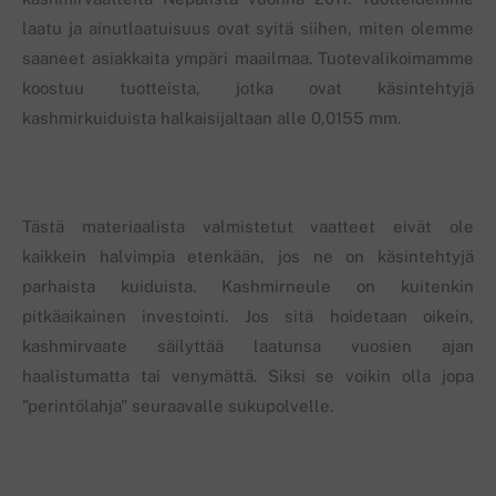
laatu ja ainutlaatuisuus ovat syitä siihen, miten olemme
saaneet asiakkaita ympäri maailmaa. Tuotevalikoimamme
koostuu tuotteista, jotka ovat käsintehtyjä
kashmirkuiduista halkaisijaltaan alle 0,0155 mm.
Tästä materiaalista valmistetut vaatteet eivät ole
kaikkein halvimpia etenkään, jos ne on käsintehtyjä
parhaista kuiduista. Kashmirneule on kuitenkin
pitkäaikainen investointi. Jos sitä hoidetaan oikein,
kashmirvaate säilyttää laatunsa vuosien ajan
haalistumatta tai venymättä. Siksi se voikin olla jopa
"perintölahja" seuraavalle sukupolvelle.