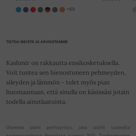
+53
TIETOA MEISTÄ JA ARVOISTAMME
Kashmir on rakkautta ensikosketuksella.
Voit tuntea sen hienostuneen pehmeyden,
sileyden ja lämmön - tulet myös pian
huomaamaan, että sinulla on käsissäsi jotain
todella ainutlaatuista.
Olemme pieni perheyritys, joka aloitti tuomalla
kashmirvaatteita Nepalista vuonna 2011. Tuotteidemme