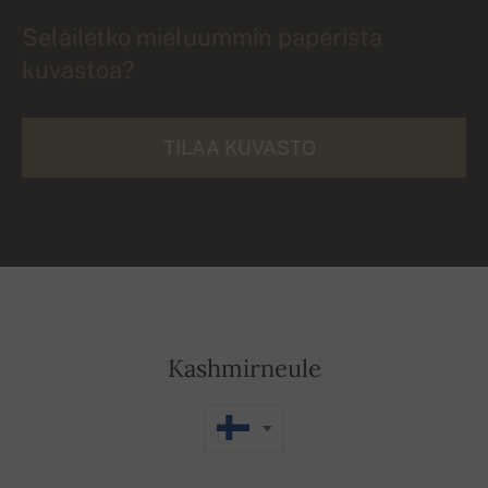
Selailetko mieluummin paperista
kuvastoa?
TILAA KUVASTO
Kashmirneule