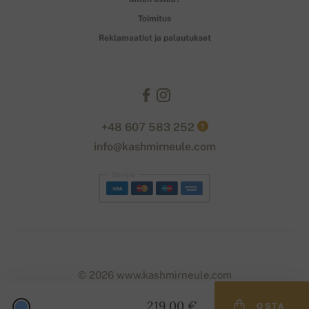
Toimitus
Reklamaatiot ja palautukset
+48 607 583 252
?
info@kashmirneule.com
Stripe
© 2026 www.kashmirneule.com
219,00 €
OSTA
Designed with
by
naum
. | Powered by
Simplia.cz
.