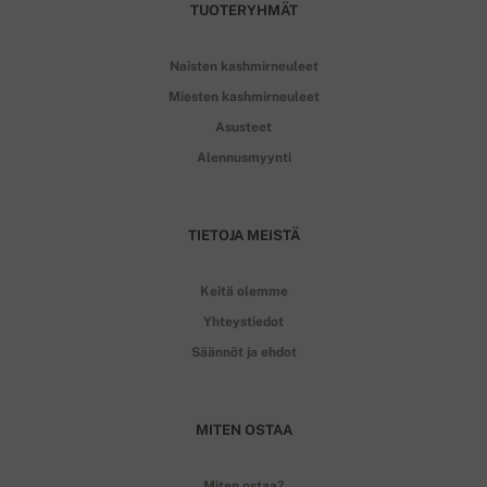
TUOTERYHMÄT
Naisten kashmirneuleet
Miesten kashmirneuleet
Asusteet
Alennusmyynti
TIETOJA MEISTÄ
Keitä olemme
Yhteystiedot
Säännöt ja ehdot
MITEN OSTAA
Miten ostaa?