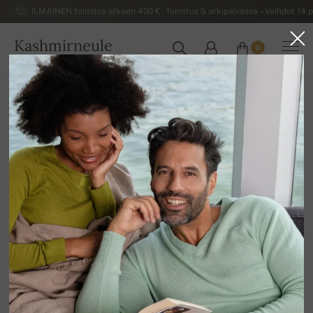
ILMAINEN toimitus alkaen 400 € - Toimitus 5 arkipäivässä – Vaihdot 14 p
Kashmirneule
0
SUOMI
Kotiin
Asusteet
Pashminat