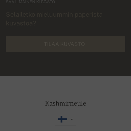
SAA ILMAINEN KUVASTO
Selailetko mieluummin paperista
kuvastoa?
TILAA KUVASTO
Kashmirneule