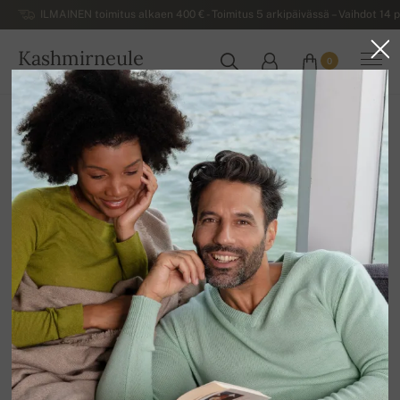
ILMAINEN toimitus alkaen 400 € - Toimitus 5 arkipäivässä – Vaihdot 14 p
Kashmirneule
0
SUOMI
Kotiin
Alennusmyynti
NAISTEN NEULEET