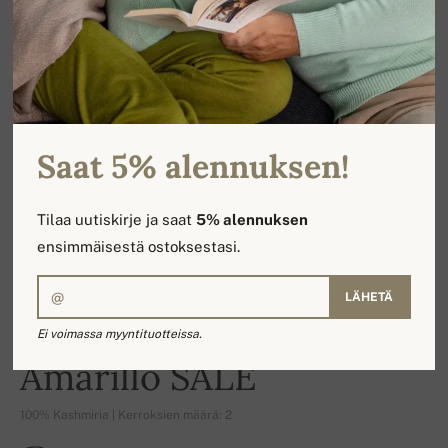
Saat 5% alennuksen!
Tilaa uutiskirje ja saat
5% alennuksen
ensimmäisestä ostoksestasi.
LÄHETÄ
Ei voimassa myyntituotteissa.
-17%
Amarillo SALE
100% Kashmiria | Kerroksien määrä: 2