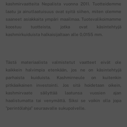
kashmirvaatteita Nepalista vuonna 2011. Tuotteidemme
laatu ja ainutlaatuisuus ovat syitä siihen, miten olemme
saaneet asiakkaita ympäri maailmaa. Tuotevalikoimamme
koostuu tuotteista, jotka ovat käsintehtyjä
kashmirkuiduista halkaisijaltaan alle 0,0155 mm.
Tästä materiaalista valmistetut vaatteet eivät ole
kaikkein halvimpia etenkään, jos ne on käsintehtyjä
parhaista kuiduista. Kashmirneule on kuitenkin
pitkäaikainen investointi. Jos sitä hoidetaan oikein,
kashmirvaate säilyttää laatunsa vuosien ajan
haalistumatta tai venymättä. Siksi se voikin olla jopa
"perintölahja" seuraavalle sukupolvelle.