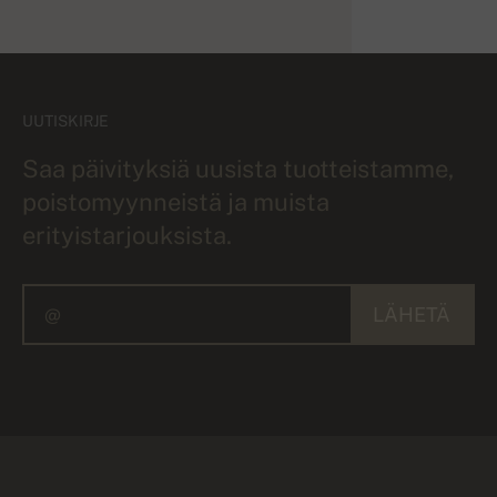
UUTISKIRJE
Saa päivityksiä uusista tuotteistamme,
poistomyynneistä ja muista
erityistarjouksista.
LÄHETÄ