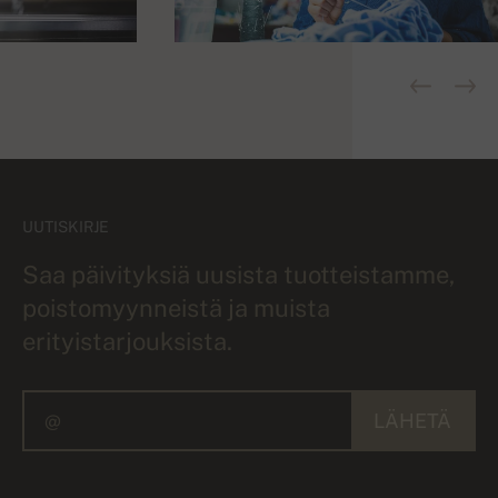
UUTISKIRJE
Saa päivityksiä uusista tuotteistamme,
poistomyynneistä ja muista
erityistarjouksista.
LÄHETÄ