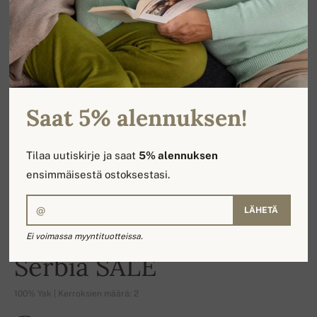
Saat 5% alennuksen!
Tilaa uutiskirje ja saat
5% alennuksen
ensimmäisestä ostoksestasi.
LÄHETÄ
Ei voimassa myyntituotteissa.
-24%
Serbia SALE
100% Yak | Kerroksien määrä: 2