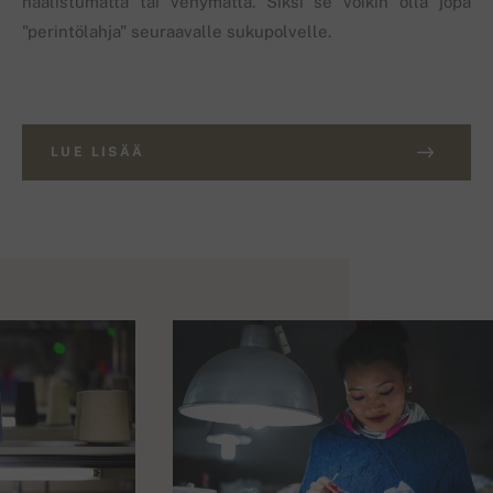
haalistumatta tai venymättä. Siksi se voikin olla jopa
"perintölahja" seuraavalle sukupolvelle.
LUE LISÄÄ