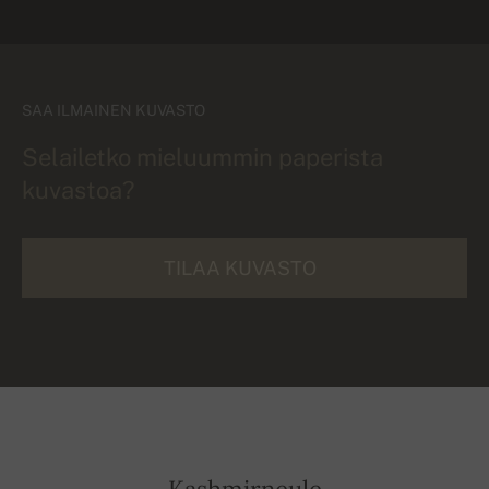
SAA ILMAINEN KUVASTO
Selailetko mieluummin paperista
kuvastoa?
TILAA KUVASTO
Kashmirneule