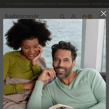
ILMAINEN toimitus alkaen 400 € - Toimitus 5 arkipäivässä – Vaihdot 14 p
Kashmirneule
0
SUOMI
Kotiin
Alennusmyynti
NAISTEN NEULEET