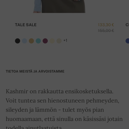
TALE SALE
133,30 €
C
155,00 €
+1
TIETOA MEISTÄ JA ARVOISTAMME
Kashmir on rakkautta ensikosketuksella.
Voit tuntea sen hienostuneen pehmeyden,
sileyden ja lämmön - tulet myös pian
huomaamaan, että sinulla on käsissäsi jotain
todella ainutlaatuista.