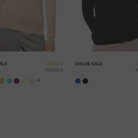
ALE
133,30 €
CHLOÉ SALE
155,00 €
3
+1