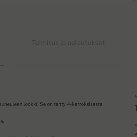
Toimitus ja palautukset
M
aisuneuleen lookki. Se on tehty 4-kerroksisesta
a.
K