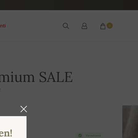
nti
0
emium SALE
2
en!
Varastossa