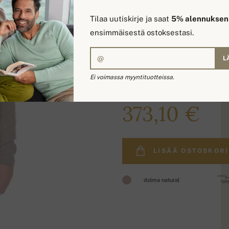
Tilaa uutiskirje ja saat
5% alennuksen
ensimmäisestä ostoksestasi.
L
Ei voimassa myyntituotteissa.
455,00 €
373,10 €
LISÄÄ OSTOSKORI
dolma natural