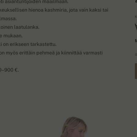
i asiantuntijoiden maailmaan.
uksellisen hienoa kashmiria, jota vain kaksi tai
K
lmassa.
koinen laatulanka.
me mukaan.
M
i on erikseen tarkastettu.
 on myös erittäin pehmeä ja kiinnittää varmasti
O
00–900 €.