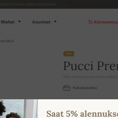
aihdot 14 päivän sisällä toimituksesta
Miehet
Asusteet
Alennusmyy
ium SALE
-18%
Pucci Pr
100% Kashmiria | Kerroksien määrä: 
Kokotaulukko
S
XL
Saat 5% alennuks
SAATAVILLA OLEVAT VÄRIT