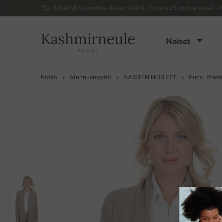
ILMAINEN toimitus alkaen 400 € - Toimitus 5 arkipäivässä – V
Kashmirneule
Naiset
SUOMI
Kotiin
Alennusmyynti
NAISTEN NEULEET
Pucci Prem