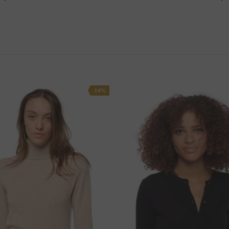
60 cm
47 cm
T
61 cm
49 cm
tosta.
Toimituskulut Suomeen ovat 6 EUR
.
e.
62 cm
51 cm
-14%
62.5 cm
53 cm
63 cm
56 cm
olla. Kun olet tehnyt tilauksen, voit
netin
64 cm
60 cm
os maksat pankkisiirrolla, käytä alla olevia
O