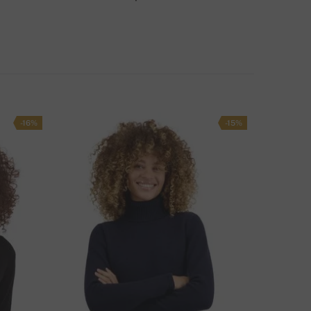
OIMITUSTAVAT
-16%
-15%
NKO SINULLA KYSYTTÄVÄÄ TÄSTÄ TUOTTEESTA?