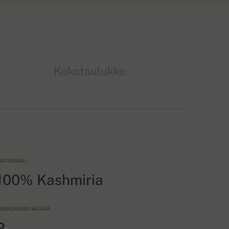
Kokotaulukko
ATERIAALI
100% Kashmiria
ERROKSIEN MÄÄRÄ
2