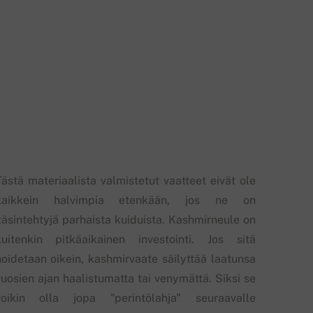
Tästä materiaalista valmistetut vaatteet eivät ole
kaikkein halvimpia etenkään, jos ne on
käsintehtyjä parhaista kuiduista. Kashmirneule on
kuitenkin pitkäaikainen investointi. Jos sitä
hoidetaan oikein, kashmirvaate säilyttää laatunsa
vuosien ajan haalistumatta tai venymättä. Siksi se
voikin olla jopa "perintölahja" seuraavalle