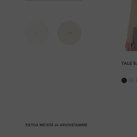
Pankki: Slovenská sporiteľňa a.s., Nitra
Viitenumerona käytä tilauksesi numeroa.
TALE S
TIETOA MEISTÄ JA ARVOISTAMME