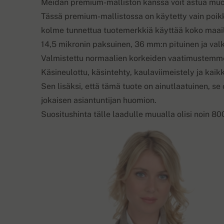
Meidän premium-malliston kanssa voit astua muot
Tässä premium-mallistossa on käytetty vain poikke
kolme tunnettua tuotemerkkiä käyttää koko maai
14,5 mikronin paksuinen, 36 mm:n pituinen ja val
Valmistettu normaalien korkeiden vaatimustem
Käsineulottu, käsintehty, kaulaviimeistely ja kaikk
Sen lisäksi, että tämä tuote on ainutlaatuinen, se
jokaisen asiantuntijan huomion.
Suositushinta tälle laadulle muualla olisi noin 8