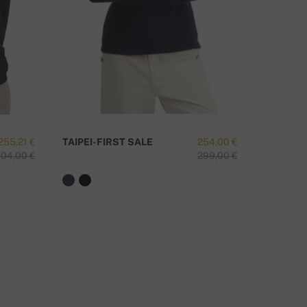
OTA MEIHIN YHTEYTTÄ
255,21 €
TAIPEI-FIRST SALE
254,00 €
RAISON 
04,00 €
299,00 €