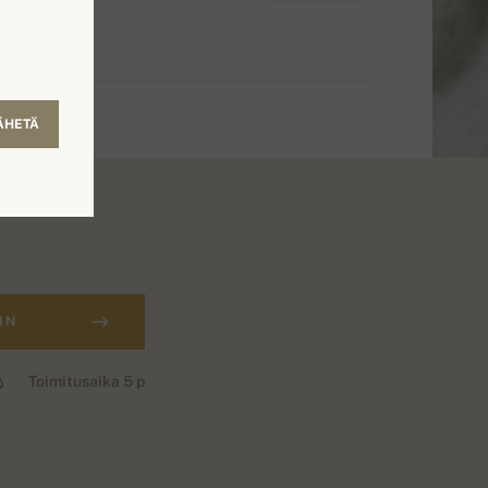
ÄHETÄ
IN
Toimitusaika 5 p