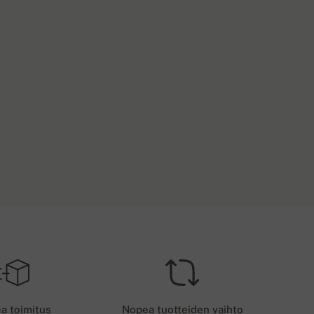
ILAUKSET YLI 400€
OKOTYYPPI
Ilmainen toimitus
EU
OIMITUSMAKSUT - KORTTIMAKSUT
6 EUR
a toimitus
Nopea tuotteiden vaihto