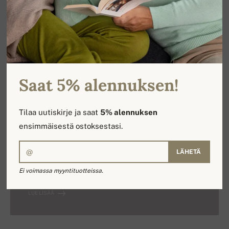
KASHMIR-BLOGI
Kaikenkokoiset kashmir-neuleet:
XS - XXXL.
Saat 5% alennuksen!
LUE LISÄÄ
Tilaa uutiskirje ja saat
5% alennuksen
ensimmäisestä ostoksestasi.
KASHMIR-BLOGI
LÄHETÄ
Kashmirvilla – perustiedot.
Ei voimassa myyntituotteissa.
LUE LISÄÄ