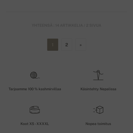
YHTEENSÄ : 14 ARTIKKELIA / 2 SIVUA
1
2
»
Tarjoamme 100 % kashmirvillaa
Käsintehty Nepalissa
Koot XS - XXXXL
Nopea toimitus