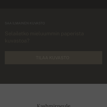
SAA ILMAINEN KUVASTO
Selailetko mieluummin paperista
kuvastoa?
TILAA KUVASTO
Kashmirneule