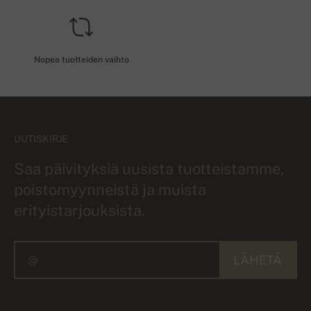
Nopea tuotteiden vaihto
UUTISKIRJE
Saa päivityksiä uusista tuotteistamme,
poistomyynneistä ja muista
erityistarjouksista.
LÄHETÄ