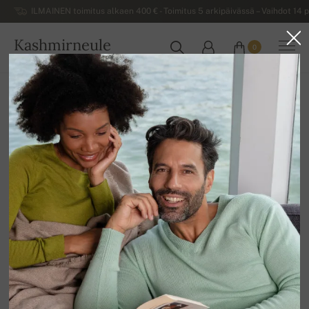
ILMAINEN toimitus alkaen 400 € - Toimitus 5 arkipäivässä – Vaihdot 14 p
Kashmirneule
0
SUOMI
Blogi
KASHMIR-BLOGI
Kashmir - miksi juuri tämä nimi?
LUE LISÄÄ